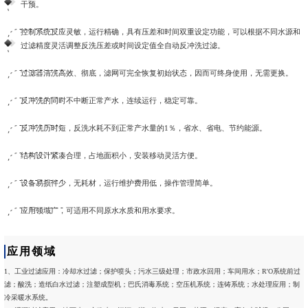
干预。
控制系统反应灵敏，运行精确，具有压差和时间双重设定功能，可以根据不同水源和
过滤精度灵活调整反洗压差或时间设定值全自动反冲洗过滤。
过滤器清洗高效、彻底，滤网可完全恢复初始状态，因而可终身使用，无需更换。
反冲洗的同时不中断正常产水，连续运行，稳定可靠。
反冲洗历时短，反洗水耗不到正常产水量的1％，省水、省电、节约能源。
结构设计紧凑合理，占地面积小，安装移动灵活方便。
设备易损件少，无耗材，运行维护费用低，操作管理简单。
应用领域广，可适用不同原水水质和用水要求。
应用领域
1、工业过滤应用：冷却水过滤；保护喷头；污水三级处理；市政水回用；车间用水；R'O系统前过
滤；酸洗；造纸白水过滤；注塑成型机；巴氏消毒系统；空压机系统；连铸系统；水处理应用；制
冷采暖水系统。