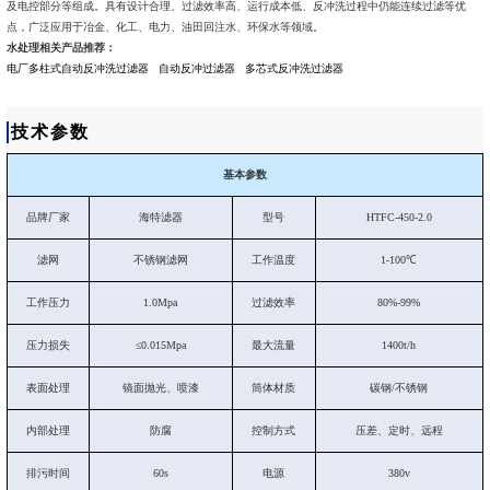
及电控部分等组成。具有设计合理、过滤效率高、运行成本低、反冲洗过程中仍能连续过滤等优
点，广泛应用于冶金、化工、电力、油田回注水、环保水等领域。
水处理相关产品推荐：
电厂多柱式自动反冲洗过滤器
自动反冲过滤器
多芯式反冲洗过滤器
技术参数
基本参数
品牌厂家
海特滤器
型号
HTFC-450-2.0
滤网
不锈钢滤网
工作温度
1-100℃
工作压力
1.0Mpa
过滤效率
80%-99%
压力损失
≤0.015Mpa
最大流量
1400t/h
表面处理
镜面抛光、喷漆
筒体材质
碳钢/不锈钢
内部处理
防腐
控制方式
压差、定时、远程
排污时间
60s
电源
380v