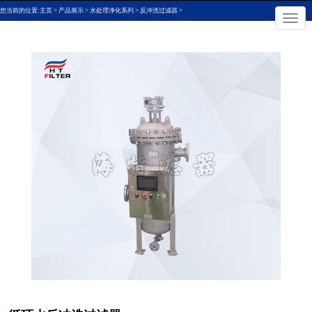
您当前的位置:
主页
>
产品展示
>
水处理净化系列
>
反冲洗过滤器
>
切

换
导
航