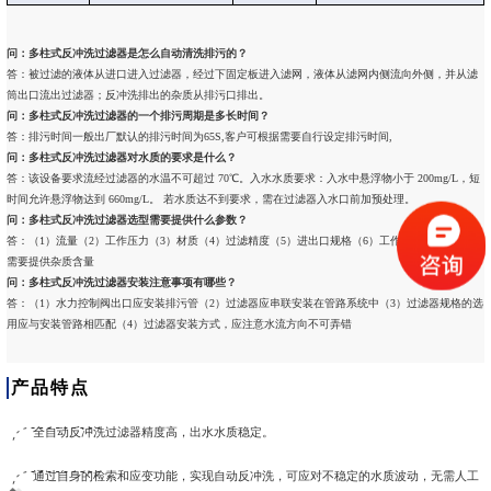
问：多柱式反冲洗过滤器是怎么自动清洗排污的？
答：被过滤的液体从进口进入过滤器，经过下固定板进入滤网，液体从滤网内侧流向外侧，并从滤
筒出口流出过滤器；反冲洗排出的杂质从排污口排出。
问：
多柱式反冲洗过滤器
的一个排污周期是多长时间？
答：排污时间一般出厂默认的排污时间为65S,客户可根据需要自行设定排污时间,
问：多柱式反冲洗过滤器对水质的要求是什么？
答：该设备要求流经过滤器的水温不可超过 70℃。入水水质要求：入水中悬浮物小于 200mg/L，短
时间允许悬浮物达到 660mg/L。 若水质达不到要求，需在过滤器入水口前加预处理。
问：多柱式反冲洗过滤器选型需要提供什么参数？
答：（1）流量（2）工作压力（3）材质（4）过滤精度（5）进出口规格（6）工作温度（7）必要时
需要提供杂质含量
问：多柱式反冲洗过滤器安装注意事项有哪些？
答：（1）水力控制阀出口应安装排污管（2）过滤器应串联安装在管路系统中（3）过滤器规格的选
用应与安装管路相匹配（4）过滤器安装方式，应注意水流方向不可弄错
产品特点
全自动反冲洗过滤器精度高，出水水质稳定。
通过自身的检索和应变功能，实现自动反冲洗，可应对不稳定的水质波动，无需人工