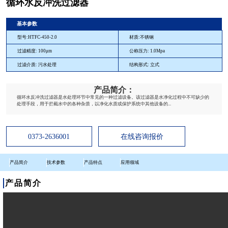
循环水反冲洗过滤器
基本参数
型号:HTFC-450-2.0
材质:不锈钢
过滤精度: 100μm
公称压力: 1.0Mpa
过滤介质: 污水处理
结构形式: 立式
产品简介：
循环水反冲洗过滤器是水处理环节中常见的一种过滤设备。该过滤器是水净化过程中不可缺少的
处理手段，用于拦截水中的各种杂质，以净化水质或保护系统中其他设备的...
0373-2636001
在线咨询报价
产品简介
技术参数
产品特点
应用领域
产品简介