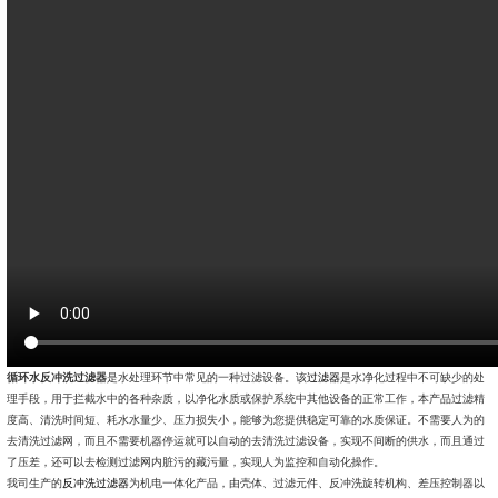
循环水反冲洗过滤器
是水处理环节中常见的一种过滤设备。该
过滤器
是水净化过程中不可缺少的处
理手段，用于拦截水中的各种杂质，以净化水质或保护系统中其他设备的正常工作，本产品过滤精
度高、清洗时间短、耗水水量少、压力损失小，能够为您提供稳定可靠的水质保证
。
不需要人为的
去清洗过滤网，而且不需要机器停运就可以自动的去清洗过滤设备，实现不间断的供水，而且通过
了压差，还可以去检测过滤网内脏污的藏污量，实现人为监控和自动化操作。
我司生产的
反冲洗过滤器
为机电一体化产品，由壳体、过滤元件、反冲洗旋转机构、差压控制器以