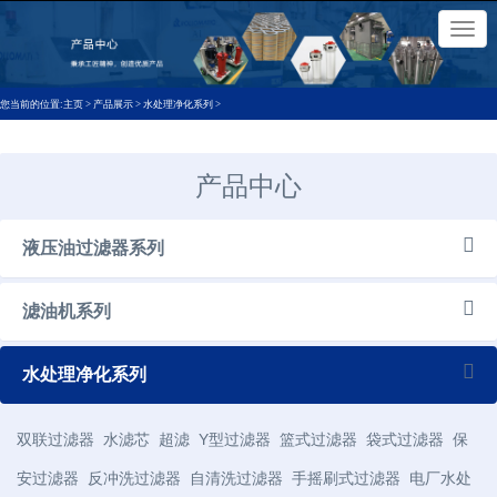
×
切
换
导
航
您当前的位置:
主页
>
产品展示
>
水处理净化系列
>
产品中心
液压油过滤器系列
滤油机系列
水处理净化系列
双联过滤器
水滤芯
超滤
Y型过滤器
篮式过滤器
袋式过滤器
保
安过滤器
反冲洗过滤器
自清洗过滤器
手摇刷式过滤器
电厂水处