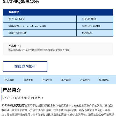
937398Q派克滤芯
基本参数
型号: 937398Q
材质:玻璃纤维
过滤精度: 1、3、6、12、25……μm
公称压力: 1.6Mpa
过滤介质: 液压油
结构形式:
产品简介：
937398Q滤芯产品应用性能指标特点检测标准型号相关推荐。
在线咨询报价
产品简介
技术参数
产品特点
工作原理
产品结构
应用领域
产品简介
937398Q派克滤芯的介绍：
937398Q派克滤芯
主要用于过滤固体颗粒和胶体物质工作中，有效控制工作介质的污染。
派克滤
芯
在液压和润滑系统的压力油过滤器中使用，过滤系统中的污染物，确保系统的正常运行。事实
上，随着玻璃纤维的使用，你将能够过滤比纸质滤芯高达400倍以上的颗粒。液压油滤芯使用玻璃纤