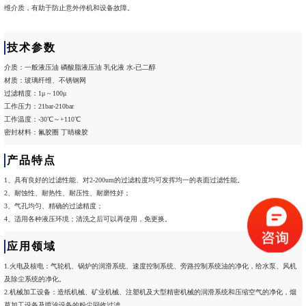
维介质，有助于防止意外停机和设备故障。
技术参数
介质：一般液压油 磷酸脂液压油 乳化液 水-已二醇
材质：玻璃纤维、不锈钢网
过滤精度：1μ ~ 100μ
工作压力：21bar-210bar
工作温度：-30℃～+110℃
密封材料：氟胶圈 丁晴橡胶
产品特点
1、具有良好的过滤性能、对2-200um的过滤粒度均可发挥均一的表面过滤性能。
2、耐蚀性、耐热性、耐压性、耐磨性好；
3、气孔均匀、精确的过滤精度；
4、适用各种液压环境；清洗之后可以再使用，免更换。
应用领域
1.火电及核电：气轮机、锅炉的润滑系统、速度控制系统、旁路控制系统油的净化，给水泵、风机
及除尘系统的净化。
2.机械加工设备：造纸机械、矿业机械、注塑机及大型精密机械的润滑系统和压缩空气的净化，烟
草加工设备及喷涂设备的粉尘回收过滤。