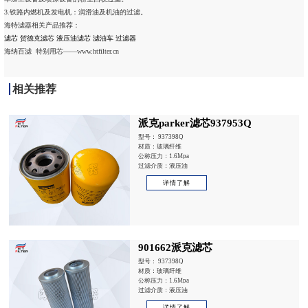
3.铁路内燃机及发电机：润滑油及机油的过滤。
海特滤器相关产品推荐：
滤芯
贺德克滤芯
液压油滤芯
滤油车
过滤器
海纳百滤 特别用芯——www.htfilter.cn
相关推荐
派克parker滤芯937953Q
型号： 937398Q
材质：玻璃纤维
公称压力：1.6Mpa
过滤介质：液压油
详情了解
901662派克滤芯
型号： 937398Q
材质：玻璃纤维
公称压力：1.6Mpa
过滤介质：液压油
详情了解