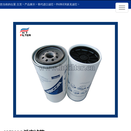
您当前的位置:
主页
>
产品展示
>
替代进口滤芯
>
PARKER派克滤芯
>
×
切
换
导
航