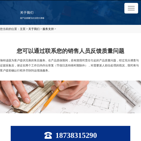
×
切
换
导
航
您当前的位置：
主页
>
关于我们
>
服务支持
>
您可以通过联系您的销售人员反馈质量问题
海特滤器为客户提供完善的售后服务。在产品质保期间，若有因我司责任引起的产品质量问题，经过充分调查与
证据采集后，保证在两个工作日内作出答复（节假日及特殊时期除外），对需要派人前往处理的情况，我司将与
客户提前确认行程并尽快到达现场服务。
18738315290