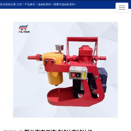
您当前的位置:
主页
>
产品展示
>
滤油机系列
>
便携式滤油机系列
>
×
切
换
导
航