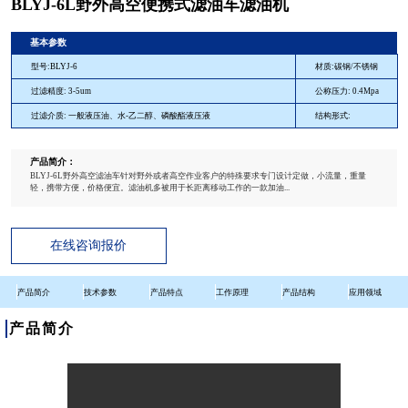
BLYJ-6L野外高空便携式滤油车滤油机
基本参数
型号:BLYJ-6
材质:碳钢/不锈钢
过滤精度: 3-5um
公称压力: 0.4Mpa
过滤介质: 一般液压油、水-乙二醇、磷酸酯液压液
结构形式:
产品简介：
BLYJ-6L野外高空滤油车针对野外或者高空作业客户的特殊要求专门设计定做，小流量，重量
轻，携带方便，价格便宜。滤油机多被用于长距离移动工作的一款加油...
在线咨询报价
产品简介
技术参数
产品特点
工作原理
产品结构
应用领域
产品简介