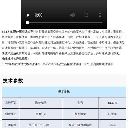
BLYJ-6L野外高空滤油车
针对野外或者高空作业客户的特殊要求专门设计定做，小流量，重量轻，
携带方便，价格便宜。
滤油机
多被用于长距离移动工作的一款加油装置，一个人就可以携带进行工
作，可在野外或者高空作业时随时随地对油液进行净化，方便快捷。它的设计小巧玲珑，但是满足
过滤装置的一切要求，集加油、过滤为一体，因为小型轻便的特点，在过滤行业中使用较为普遍。
便携式滤油机
携带方便，可在野外随时随地对各种液压润滑设备进行加注，并对油液进行净化。
滤油机相关产品推荐：
FLYC系列防爆箱式移动滤油车
LYC-150B移动式高精度滤油机
BLYJ系列便携式滤油车
技术参数
基本参数
品牌厂家
海特滤器
型号
BLYJ-6
额定压力
0.4MPa
额定流量
6L/min
介质粘度
10-160CST（20℃）
泵前一级过滤精度
40um