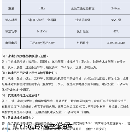
重量
13kg
泵后二级过滤精度
3-40um
滤芯材质
进口HV玻纤、金属网
过滤后等级
NAS6级
额定功率
0.18KW
设计温度
80℃
电源电压
三相380V,两相220V
外形尺寸
350X200X510
问：滤油机根据哪些参数进行选型？
答：了解油品种类：液压油、润滑油、燃油等等；油液粘度：高粘油、油液含水多等等；杂质含
量：脱水、脱色、过滤杂质等等；精度要求：NAS等级；流量；系统压力。
问：燃油用不用防爆？用什么油泵比较好？
答：汽油，柴油，煤油、乙醇等，选用滤油机需要用防爆电机。此类油品粘度低，挥发性强，尤其
是煤油对泵的密封性能要求高（氟橡胶），所以，在选用泵时建议用专用泵。建议配置：不锈钢筒
体+防爆电机+专用泵。
问：抗燃油如何选用滤油机？
答：EH油，亦称抗燃油，由磷酸酯组成，外观透明、新油略呈淡黄色，发电厂电液控制系统常用，
在极高温度下也能燃烧，但它不传播火焰。正常工作温度20-60℃，所用密封材料：氟橡胶，接触金
属材质尽量选用不锈钢。 选用滤油机建议配置：不锈钢筒体+专用泵
问：防爆滤油机有哪些？
答：先了解防爆电机EX，按防爆等级分： BT4、CT4、煤安防爆“MA”（煤矿用必须有煤安标）。普
通防爆BT4;外壳防护等级IP55；防爆滤油机还应配备防爆开关。（附件：煤安证）