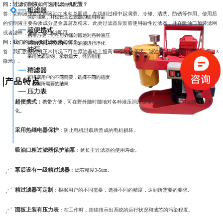
问：过滤切削液如何选用滤油机配置？
答：切削液是由切削液油加水勾兑而成，在切削过程中起润滑、冷却、清洗、防锈等作用。使用后
的切削液主要杂质成分是金属屑及粉末。此类过滤器应泵前使用磁性过滤器，并在吸油口加装滤网
或者滤棒，泵后一级过滤即可。
问：我们的滤油机过滤效果如何？
答：我们的滤油机正常情况下可在原油基础上提高2-3个NAS等级。滤油机过滤效果可达NAS6级（3
微米）。
产品特点
超便携式：
携带方便，可在野外随时随地对各种液压润滑设备进行加注，并对油液进行净
化。
采用热继电器保护
：防止电机过载所造成的电机损坏。
吸油口粗过滤器保护油泵
：延长主过滤器的使用寿命。
泵后设有一级精过滤器
：滤芯精度3-5um。
精过滤器可定制
：根据用户的不同需要，选择不同的精度，达到所需要的要求。
面板上装有压力表
：在工作时，连续指示出系统的运行状况和滤芯的污染程度。