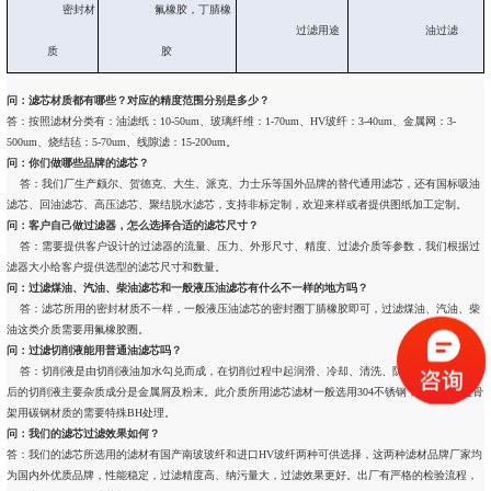
密封材
氟橡胶，丁腈橡
过滤用途
油过滤
质
胶
问：滤芯材质都有哪些？对应的精度范围分别是多少？
答：按照滤材分类有：油滤纸：10-50um、玻璃纤维：1-70um、HV玻纤：3-40um、金属网：3-
500um、烧结毡：5-70um、线隙滤：15-200um。
问：你们做哪些品牌的滤芯？
答：我们厂生产颇尔、贺德克、大生、派克、力士乐等国外品牌的替代通用滤芯，还有国标吸油
滤芯、回油滤芯、高压滤芯、聚结脱水滤芯，支持非标定制，欢迎来样或者提供图纸加工定制。
问：客户自己做过滤器，怎么选择合适的滤芯尺寸？
答：需要提供客户设计的过滤器的流量、压力、外形尺寸、精度、过滤介质等参数，我们根据过
滤器大小给客户提供选型的滤芯尺寸和数量。
问：过滤煤油、汽油、柴油滤芯和一般液压油滤芯有什么不一样的地方吗？
答：滤芯所用的密封材质不一样，一般液压油滤芯的密封圈丁腈橡胶即可，过滤煤油、汽油、柴
油这类介质需要用氟橡胶圈。
问：过滤切削液能用普通油滤芯吗？
答：切削液是由切削液油加水勾兑而成，在切削过程中起润滑、冷却、清洗、防锈等作用。使用
后的切削液主要杂质成分是金属屑及粉末。此介质所用滤芯滤材一般选用304不锈钢，其滤芯端盖骨
架用碳钢材质的需要特殊BH处理。
问：我们的滤芯过滤效果如何？
答：我们的滤芯所选用的滤材有国产南玻玻纤和进口HV玻纤两种可供选择，这两种滤材品牌厂家均
为国内外优质品牌，性能稳定，过滤精度高、纳污量大，过滤效果更好。出厂有严格的检验流程，