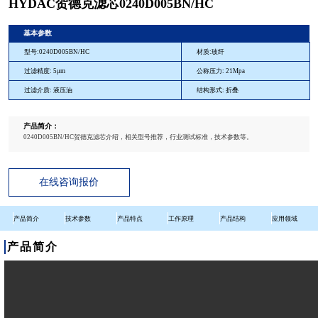
HYDAC贺德克滤芯0240D005BN/HC
基本参数
型号:0240D005BN/HC
材质:玻纤
过滤精度: 5μm
公称压力: 21Mpa
过滤介质: 液压油
结构形式: 折叠
产品简介：
0240D005BN/HC贺德克滤芯介绍，相关型号推荐，行业测试标准，技术参数等。
在线咨询报价
产品简介
技术参数
产品特点
工作原理
产品结构
应用领域
产品简介