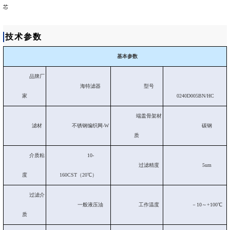
芯
技术参数
基本参数
品牌厂
海特滤器
型号
家
0240D005BN/HC
端盖骨架材
滤材
不锈钢编织网-W
碳钢
质
介质粘
10-
过滤精度
5um
度
160CST（20℃）
过滤介
一般液压油
工作温度
－10～+100℃
质