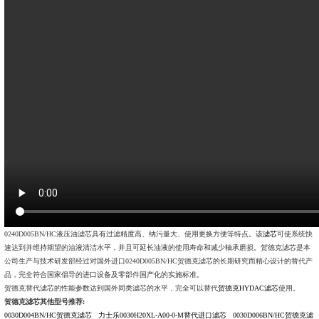
0240D005BN/HC液压油滤芯具有过滤精度高、纳污量大、使用更换方便等特点。该
滤芯
可使系统快
速达到并维持期望的油液清洁水平，并且可延长油液的使用寿命和减少轴承磨损。贺德克滤芯是本
公司生产与技术研发部经过对国外进口0240D005BN/HC贺德克滤芯的长期研究而精心设计的替代产
品，完全符合国家倡导的进口设备及零部件国产化的实施标准。
贺德克替代滤芯的性能参数达到国外同类滤芯的水平，完全可以替代
贺德克HYDAC滤芯
使用。
贺德克滤芯其他型号推荐:
0030D004BN/HC贺德克滤芯
力士乐0030H20XL-A00-0-M替代进口滤芯
0030D006BN/HC贺德克滤