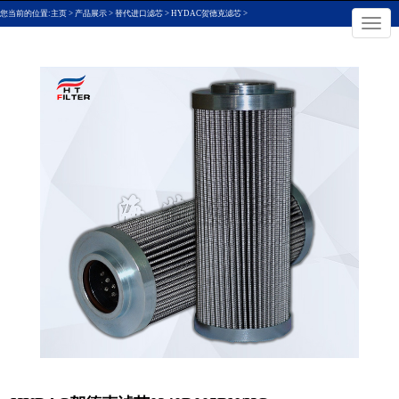
您当前的位置:
主页
>
产品展示
>
替代进口滤芯
>
HYDAC贺德克滤芯
>
×
切
换
导
航