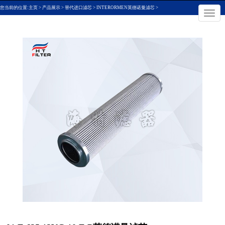
您当前的位置:
主页
>
产品展示
>
替代进口滤芯
>
INTERORMEN英德诺曼滤芯
>
×
切
换
导
航