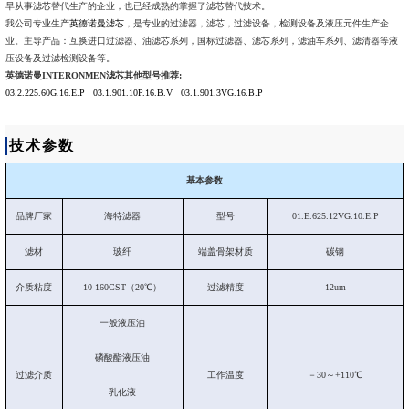
早从事滤芯替代生产的企业，也已经成熟的掌握了滤芯替代技术。
我公司专业生产
英德诺曼滤芯
，是专业的过滤器，滤芯，过滤设备，检测设备及液压元件生产企
业。主导产品：互换进口过滤器、油滤芯系列，国标过滤器、滤芯系列，滤油车系列、滤清器等液
压设备及过滤检测设备等。
英德诺曼INTERONMEN滤芯其他型号推荐:
03.2.225.60G.16.E.P
03.1.901.10P.16.B.V
03.1.901.3VG.16.B.P
技术参数
基本参数
品牌厂家
海特滤器
型号
01.E.625.12VG.10.E.P
滤材
玻纤
端盖骨架材质
碳钢
介质粘度
10-160CST（20℃）
过滤精度
12um
一般液压油
磷酸酯液压油
过滤介质
工作温度
－30～+110℃
乳化液