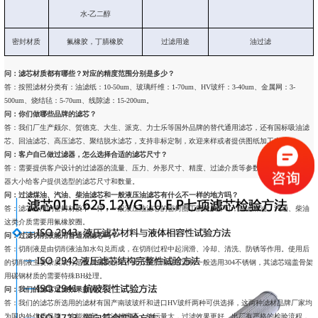
水-乙二醇
密封材质
氟橡胶，丁腈橡胶
过滤用途
油过滤
问：滤芯材质都有哪些？对应的精度范围分别是多少？
答：按照滤材分类有：油滤纸：10-50um、玻璃纤维：1-70um、HV玻纤：3-40um、金属网：3-
500um、烧结毡：5-70um、线隙滤：15-200um。
问：你们做哪些品牌的滤芯？
答：我们厂生产颇尔、贺德克、大生、派克、力士乐等国外品牌的替代通用滤芯，还有国标吸油滤
芯、回油滤芯、高压滤芯、聚结脱水滤芯，支持非标定制，欢迎来样或者提供图纸加工定制。
问：客户自己做过滤器，怎么选择合适的滤芯尺寸？
答：需要提供客户设计的过滤器的流量、压力、外形尺寸、精度、过滤介质等参数，我们根据过滤
器大小给客户提供选型的滤芯尺寸和数量。
问：过滤煤油、汽油、柴油滤芯和一般液压油滤芯有什么不一样的地方吗？
答：滤芯所用的密封材质不一样，一般液压油滤芯的密封圈丁腈橡胶即可，过滤煤油、汽油、柴油
这类介质需要用氟橡胶圈。
问：过滤切削液能用普通油滤芯吗？
答：切削液是由切削液油加水勾兑而成，在切削过程中起润滑、冷却、清洗、防锈等作用。使用后
的切削液主要杂质成分是金属屑及粉末。此介质所用滤芯滤材一般选用304不锈钢，其滤芯端盖骨架
用碳钢材质的需要特殊BH处理。
问：我们的滤芯过滤效果如何？
答：我们的滤芯所选用的滤材有国产南玻玻纤和进口HV玻纤两种可供选择，这两种滤材品牌厂家均
为国内外优质品牌，性能稳定，过滤精度高、纳污量大，过滤效果更好。出厂有严格的检验流程，