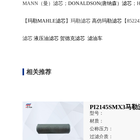
MANN（曼）滤芯；
DONALDSON(唐纳森）滤芯
；H
【
玛勒MAHLE滤芯
】玛勒滤芯
高仿玛勒滤芯
【8522
滤芯
液压油滤芯
贺德克滤芯
滤油车
相关推荐
PI2145SMX3马
型号：
材质：
公称压力：
过滤介质：