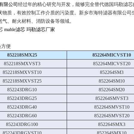
有限公司
经过年的精心研究与开发，能够完全替代德国玛勒滤芯的高质
状物质，有效控制工作介质的污染度。新乡市海特滤器有限公司
然气、耐火材料、消防设备等领域。
芯
mahle滤芯
玛勒滤芯厂家
换方便
852218SMX25
852264MICVST10
852218SMXVST3
852264MICVST20
852218SMXVST10
852264SM3
852218SMXVST25
852264SM10
852243DRG10
852264SM20
852243DRG25
852264SMVST3
852243DRG40
852264SMVST10
852243DRG60
852264SMVST20
852243DRG100
852264SMX3
852243DRGVST10
852264SMX10