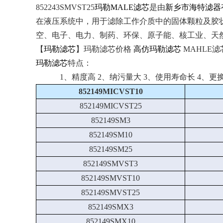
852243SMVST25
玛勒MALE滤芯
是由
新乡市海特滤器
在液压系统中，用于滤除工作介质中的固体颗粒及胶
空、电子、电力、制药、环保、原子能、核工业、天
【
玛勒滤芯
】玛勒滤芯价格
高仿玛勒滤芯
MAHLE滤
玛勒滤芯
特点：
1、精度高 2、纳污量大 3、使用寿命长 4、更
852149MICVST10
852149MICVST25
852149SM3
852149SM10
852149SM25
852149SMVST3
852149SMVST10
852149SMVST25
852149SMX3
852149SMX10