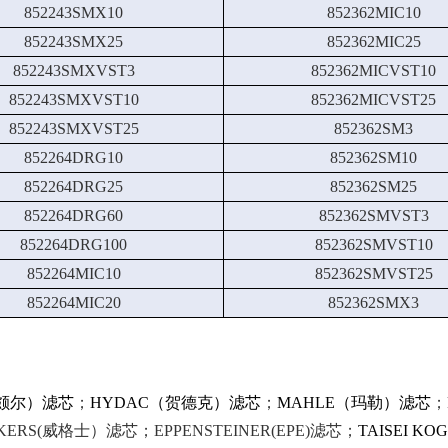
852243SMX10
852362MIC10
852243SMX25
852362MIC25
852243SMXVST3
852362MICVST10
852243SMXVST10
852362MICVST25
852243SMXVST25
852362SM3
852264DRG10
852362SM10
852264DRG25
852362SM25
852264DRG60
852362SMVST3
852264DRG100
852362SMVST10
852264MIC10
852362SMVST25
852264MIC20
852362SMX3
（颇尔）滤芯
；
HYDAC（贺德克）滤芯
；
MAHLE（玛勒）滤芯
；
KERS(威格士）滤芯；EPPENSTEINER(EPE)滤芯；
TAISEI K