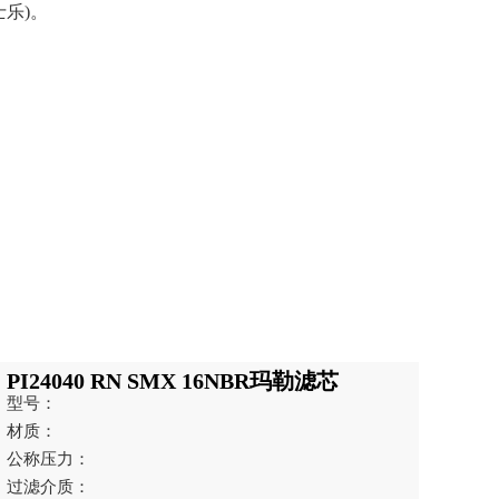
士乐)。
PI24040 RN SMX 16NBR玛勒滤芯
型号：
材质：
公称压力：
过滤介质：