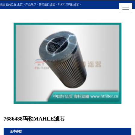
您当前的位置:
主页
>
产品展示
>
替代进口滤芯
>
MAHLE玛勒滤芯
>
×
切
换
导
航
7686488玛勒MAHLE滤芯
基本参数