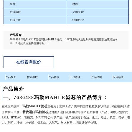
型号:
材质:
过滤精度:
公称压力:
过滤介质:
结构形式:
产品简介：
7686488 玛勒MAHLE滤芯玛勒MAHLE特点： 1.可使系统快速达到并维持期望的油液清洁水
平。 2.可延长油液的使用寿命。 ...
在线咨询报价
产品简介
技术参数
产品特点
工作原理
产品结构
应用领域
产品简介
一、7686488玛勒MAHLE滤芯的产品简介：
玛勒MAHLE滤芯
在液压系统中，
主要用于滤除工作介质中的固体颗粒及胶状物质，有效控制工作
替代进口玛勒滤芯
介质的污染度。
是对国外进口设备用滤芯国产化后的替代产品，可以分别替代
PALl、HYDAC、贺德克、MANN等公司的产品，被广泛应用于石油、化工、冶金、航空、电子、电
力、制药、环保、原子能、核工业、天然气、耐火材料、消防设备等领域。