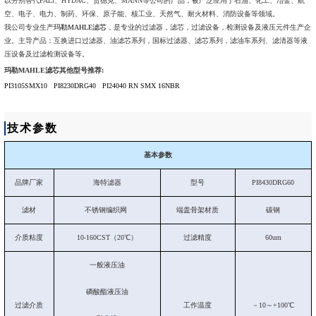
以分别替代PALl、HYDAC、贺德克、MANN等公司的产品，被广泛应用于石油、化工、冶金、航
空、电子、电力、制药、环保、原子能、核工业、天然气、耐火材料、消防设备等领域。
我公司专业生产
玛勒MAHLE滤芯
，是专业的过滤器，滤芯，过滤设备，检测设备及液压元件生产企
业。主导产品：互换进口过滤器、油滤芯系列，国标过滤器、滤芯系列，滤油车系列、滤清器等液
压设备及过滤检测设备等。
玛勒MAHLE滤芯其他型号推荐:
PI3105SMX10
PI8230DRG40
PI24040 RN SMX 16NBR
技术参数
基本参数
品牌厂家
海特滤器
型号
PI8430DRG60
滤材
不锈钢编织网
端盖骨架材质
碳钢
介质粘度
10-160CST（20℃）
过滤精度
60um
一般液压油
磷酸酯液压油
过滤介质
工作温度
－10～+100℃