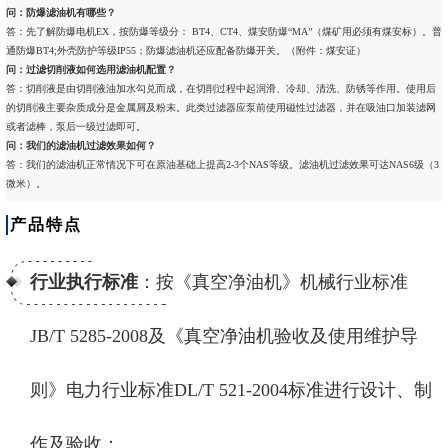
问：防爆滤油机有哪些？
答：先了解防爆电机EX，按防爆等级分： BT4、CT4、煤安防爆“MA”（煤矿用必须有煤安标）。普
通防爆BT4;外壳防护等级IP55；防爆滤油机还应配备防爆开关。（附件：煤安证）
问：过滤切削液如何选用滤油机配置？
答：切削液是由切削液油加水勾兑而成，在切削过程中起润滑、冷却、清洗、防锈等作用。使用后
的切削液主要杂质成分是金属屑及粉末。此类过滤器应泵前使用磁性过滤器，并在吸油口加装滤网
或者滤棒，泵后一级过滤即可。
问：我们的滤油机过滤效果如何？
答：我们的滤油机正常情况下可在原油基础上提高2-3个NAS等级。滤油机过滤效果可达NAS6级（3
微米）。
产品特点
行业执行标准
：按《真空净油机》机械行业标准
JB/T 5285-2008及《真空净油机验收及使用维护导
则》电力行业标准DL/T 521-2004标准进行设计、制
作及验收；