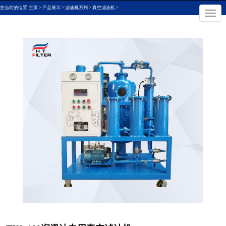
您当前的位置:
主页
>
产品展示
>
滤油机系列
>
真空滤油机
>
×
切
换
导
航