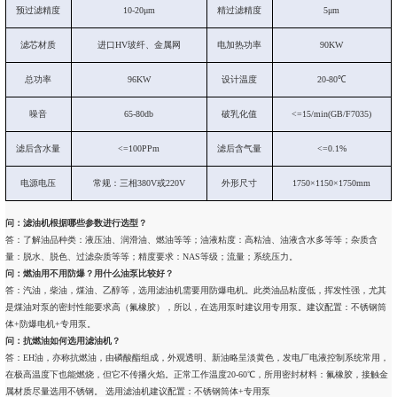
预过滤精度
10-20μm
精过滤精度
5μm
滤芯材质
进口HV玻纤、金属网
电加热功率
90KW
总功率
96KW
设计温度
20-80℃
噪音
65-80db
破乳化值
<=15/min(GB/F7035)
滤后含水量
<=100PPm
滤后含气量
<=0.1%
电源电压
常规：三相380V或220V
外形尺寸
1750×1150×1750mm
问：滤油机根据哪些参数进行选型？
答：了解油品种类：液压油、润滑油、燃油等等；油液粘度：高粘油、油液含水多等等；杂质含
量：脱水、脱色、过滤杂质等等；精度要求：NAS等级；流量；系统压力。
问：燃油用不用防爆？用什么油泵比较好？
答：汽油，柴油，煤油、乙醇等，选用滤油机需要用防爆电机。此类油品粘度低，挥发性强，尤其
是煤油对泵的密封性能要求高（氟橡胶），所以，在选用泵时建议用专用泵。建议配置：不锈钢筒
体+防爆电机+专用泵。
问：抗燃油如何选用滤油机？
答：EH油，亦称抗燃油，由磷酸酯组成，外观透明、新油略呈淡黄色，发电厂电液控制系统常用，
在极高温度下也能燃烧，但它不传播火焰。正常工作温度20-60℃，所用密封材料：氟橡胶，接触金
属材质尽量选用不锈钢。 选用滤油机建议配置：不锈钢筒体+专用泵