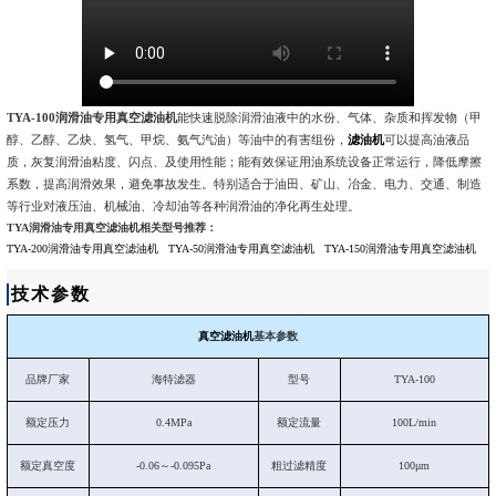
TYA-100润滑油专用真空滤油机
能快速脱除润滑油液中的水份、气体、杂质和挥发物（甲
醇、乙醇、乙炔、氢气、甲烷、氨气汽油）等油中的有害组份，
滤油机
可以
提高油液品
质，灰复润滑油粘度、闪点、及使用性能；能有效保证用油系统设备正常运行，降低摩擦
系数，提高润滑效果，避免事故发生。特别适合于油田、矿山、冶金、电力、交通、制造
等行业对液压油、机械油、冷却油等各种润滑油的净化再生处理。
TYA润滑油专用真空滤油机相关型号推荐：
TYA-200润滑油专用真空滤油机
TYA-50润滑油专用真空滤油机
TYA-150润滑油专用真空滤油机
技术参数
真空滤油机
基本参数
品牌厂家
海特滤器
型号
TYA-100
额定压力
0.4MPa
额定流量
100L/min
额定真空度
-0.06～-0.095Pa
粗过滤精度
100μm