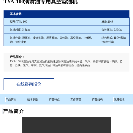
TYA-100润滑油专用真空滤油机
基本参数
型号:TYA-100
材质:碳钢
过滤精度: 3-5μm
公称压力: 0.4Mpa
过滤介质: 液压油、冷冻机油、压溶机油、齿轮油、真空泵油、内燃机
结构形式: 真空+聚结
油、热处理油
+精密过滤
产品简介：
TYA-100润滑油专用真空滤油机能快速脱除润滑油液中的水份、气体、杂质和挥发物（甲醇、乙
醇、乙炔、氢气、甲烷、氨气汽油）等油中的有害组份，提高油液品...
在线咨询报价
产品简介
技术参数
产品特点
工作原理
产品结构
应用领域
产品简介