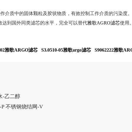
用于滤除工作介质中的固体颗粒及胶状物质，有效控制工作介质的污
数达到国外同类滤芯的水平，完全可以替代
雅歌AGRO滤芯
使用
1702雅歌ARGO滤芯
S3.0510-05雅歌argo滤芯
S9062222雅歌A
水-乙二醇
-P 不锈钢烧结网-V