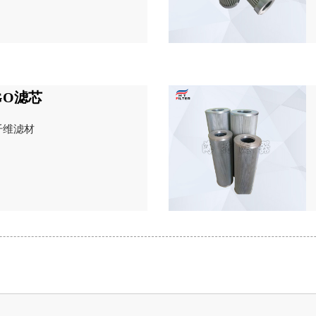
RGO滤芯
纤维滤材