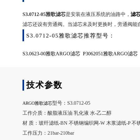
S3.0712-05雅歌滤芯
是安装在液压系统的油路中，
滤
滤芯还设有旁通阀。当滤芯未及时更换时，旁通阀能
S3.0712-05雅歌滤芯推荐型号：
S3.0623-00雅歌ARGO滤芯
P3062051雅歌ARGO滤芯
技术参数
型号：S3.0712-05
ARGO雅歌滤芯
工作介质：酸脂液压油 乳化液 水-乙二醇
材 质：玻纤滤纸-BN 不锈钢编织网-W 木浆滤纸-P 不
工作压力：21bar-210bar