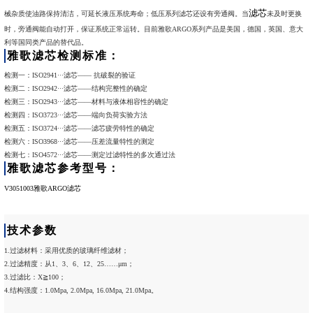
滤芯
械杂质使油路保持清洁，可延长液压系统寿命；低压系列滤芯还设有旁通阀。当
未及时更换
时，旁通阀能自动打开，保证系统正常运转。目前雅歌ARGO系列产品是美国，德国，英国、意大
利等国同类产品的替代品。
雅歌滤芯检测标准：
检测一：ISO2941···滤芯—— 抗破裂的验证
检测二：ISO2942···滤芯——结构完整性的确定
检测三：ISO2943···滤芯——材料与液体相容性的确定
检测四：ISO3723···滤芯——端向负荷实验方法
检测五：ISO3724···滤芯——滤芯疲劳特性的确定
检测六：ISO3968···滤芯——压差流量特性的测定
检测七：ISO4572···滤芯——测定过滤特性的多次通过法
雅歌滤芯参考型号：
V3051003雅歌ARGO滤芯
技术参数
1.过滤材料：采用优质的玻璃纤维滤材；
2.过滤精度：从1、3、6、12、25……μm；
3.过滤比：X≧100；
4.结构强度：1.0Mpa, 2.0Mpa, 16.0Mpa, 21.0Mpa。