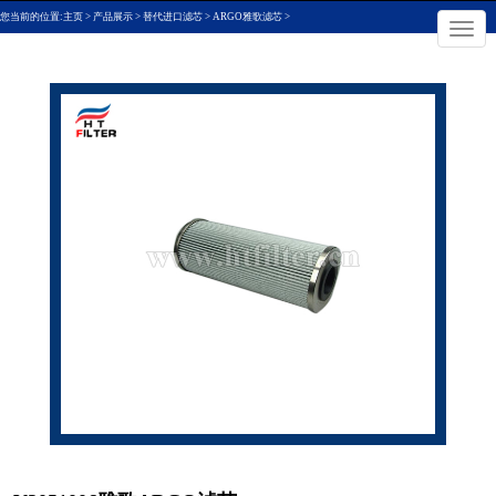
您当前的位置:
主页
>
产品展示
>
替代进口滤芯
>
ARGO雅歌滤芯
>
×
切
换
导
航