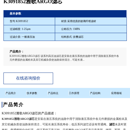
K3091852雅歌ARGO滤芯
基本参数
型号:K3091852
材质:采用优质的玻璃纤维滤材
过滤精度: 1-25μm
公称压力: 1MPA
过滤介质: 一般液压油
结构形式: 折叠滤芯
产品简介：
K3091852雅歌ARGO滤芯 该系列高压油滤芯是安装在液压系统的油路中用于清除液压系统中各
元件磨损的金属粉末及其它机械杂质使油路保持清洁，可延长液...
在线咨询报价
产品简介
技术参数
产品特点
工作原理
产品结构
应用领域
产品简介
K3091852雅歌ARGO滤芯的产品描述：
K3091852雅歌ARGO滤芯
是安装在液压系统的油路中用于清除液压系统中各元件磨损的金属粉末及
其它机械杂质使油路保持清洁，可延长液压系统寿命；低压系列滤芯还设有旁通阀。
滤芯
未及时更
换时，旁通阀能自动打开，保证系统正常运转。目前雅歌ARGO滤芯产品是美国，德国，英国、意