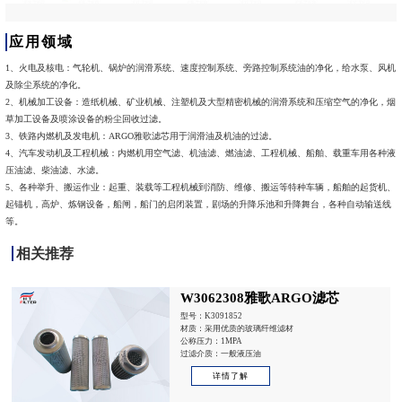
应用领域
1、火电及核电：气轮机、锅炉的润滑系统、速度控制系统、旁路控制系统油的净化，给水泵、风机
及除尘系统的净化。
2、机械加工设备：造纸机械、矿业机械、注塑机及大型精密机械的润滑系统和压缩空气的净化，烟
草加工设备及喷涂设备的粉尘回收过滤。
3、铁路内燃机及发电机：ARGO雅歌滤芯用于润滑油及机油的过滤。
4、汽车发动机及工程机械：内燃机用空气滤、机油滤、燃油滤、工程机械、船舶、载重车用各种液
压油滤、柴油滤、水滤。
5、各种举升、搬运作业：起重、装载等工程机械到消防、维修、搬运等特种车辆，船舶的起货机、
起锚机，高炉、炼钢设备，船闸，船门的启闭装置，剧场的升降乐池和升降舞台，各种自动输送线
等。
相关推荐
W3062308雅歌ARGO滤芯
型号：K3091852
材质：采用优质的玻璃纤维滤材
公称压力：1MPA
过滤介质：一般液压油
详情了解