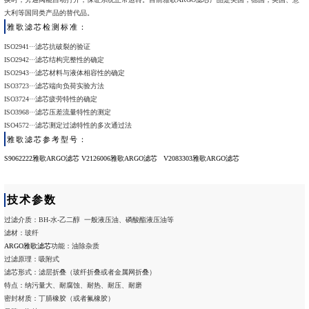
大利等国同类产品的替代品。
雅歌滤芯检测标准：
ISO2941···滤芯抗破裂的验证
ISO2942···滤芯结构完整性的确定
ISO2943···滤芯材料与液体相容性的确定
ISO3723···滤芯端向负荷实验方法
ISO3724···滤芯疲劳特性的确定
ISO3968···滤芯压差流量特性的测定
ISO4572···滤芯测定过滤特性的多次通过法
雅歌滤芯参考型号：
S9062222雅歌ARGO滤芯
V2126006雅歌ARGO滤芯
V2083303雅歌ARGO滤芯
技术参数
过滤介质：BH-水-乙二醇 一般液压油、磷酸酯液压油等
滤材：玻纤
ARGO雅歌滤芯
功能：油除杂质
过滤原理：吸附式
滤芯形式：滤层折叠（玻纤折叠或者金属网折叠）
特点：纳污量大、耐腐蚀、耐热、耐压、耐磨
密封材质：丁腈橡胶（或者氟橡胶）