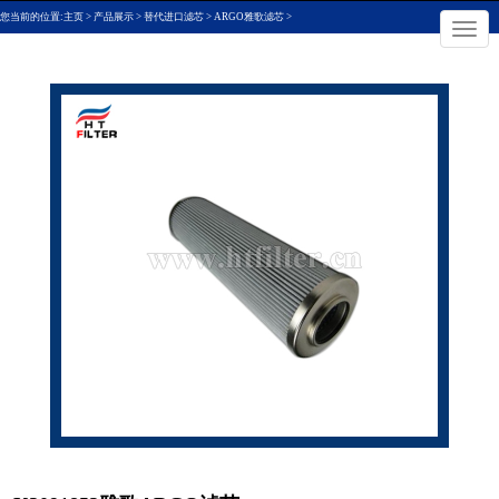
您当前的位置:
主页
>
产品展示
>
替代进口滤芯
>
ARGO雅歌滤芯
>
×
切
换
导
航