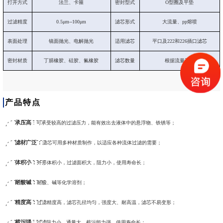
打开方式
法兰、卡箍
密封型式
O型圈及平垫
过滤精度
0.5μm--100μm
滤芯形式
大流量、pp熔喷
表面处理
镜面抛光、电解抛光
适用滤芯
平口及222和226插口滤芯
密封材质
丁腈橡胶、硅胶、氟橡胶
滤芯数量
根据流量不等
产品特点
承压高
：可承受较高的过滤压力，能有效出去液体中的悬浮物、铁锈等；
滤材广泛：
滤芯可用多种材质制作，以适应各种流体过滤的需要；
体积小：
外形体积小，过滤面积大，阻力小，使用寿命长；
耐酸碱：
耐酸、碱等化学溶剂；
精度高：
过滤精度高，滤芯孔径均匀，强度大、耐高温，滤芯不易变形；
截污强
：过滤阻力小、通量大、截污能力强、使用寿命长；