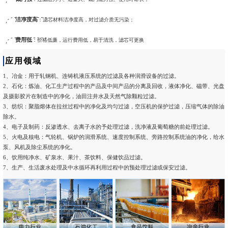
洁净度高
：滤芯材料洁净度高，对过滤介质无污染；
费用低
：价格低廉，运行费用低，易于清洗，滤芯可更换
应用领域
1、冶金：用于轧钢机、连铸机液压系统的过滤及各种润滑设备的过滤。
2、石化：炼油、化工生产过程中的产品及中间产品的分离及回收，液体净化、磁带、光盘
及摄影胶片在制造中的净化，油田注井水及天然气除颗粒过滤。
3、纺织：聚脂熔体在拉丝过程中的净化及均匀过滤，空压机的保护过滤，压缩气体的除油
除水。
4、电子及制药：反渗透水、去离子水的予处理过滤，洗净液及葡萄糖的前处理过滤。
5、火电及核电：气轮机、锅炉的润滑系统、速度控制系统、旁路控制系统油的净化，给水
泵、风机及除尘系统的净化。
6、饮用纯净水、矿泉水、果汁、茶饮料、保健饮品过滤。
7、生产、生活废水处理及中水循环再利用过程中的预处理过滤或保安过滤。