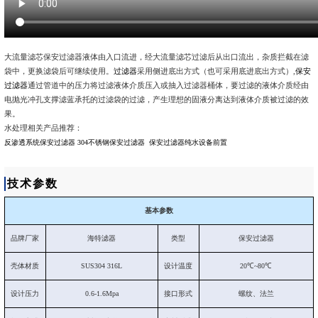
大流量滤芯保安过滤器液体由入口流进，经大流量滤芯过滤后从出口流出，杂质拦截在滤
袋中，更换滤袋后可继续使用。
过滤器
采用侧进底出方式（也可采用底进底出方式）,
保安
过滤器
通过管道中的压力将过滤液体介质压入或抽入过滤器桶体，要过滤的液体介质经由
电抛光冲孔支撑滤蓝承托的过滤袋的过滤，产生理想的固液分离达到液体介质被过滤的效
果。
水处理相关产品推荐：
反渗透系统保安过滤器
304不锈钢保安过滤器
保安过滤器纯水设备前置
技术参数
基本参数
品牌厂家
海特滤器
类型
保安过滤器
壳体材质
SUS304 316L
设计温度
20℃~80℃
设计压力
0.6-1.6Mpa
接口形式
螺纹、法兰