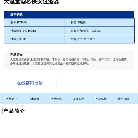
大流量滤芯保安过滤器
基本参数
型号:HTB-80
材质:不锈钢
过滤精度: 0.5-100μm
公称压力: 0.75—1.0Mpa
过滤介质: 水
结构形式: 立式 卧式
产品简介：
大流量滤芯保安过滤器结构新颖、体积小、操作简便灵活、节能、高效、密闭工作、适用性强的
多用途过滤设备。大流量滤芯保安过滤器是一种新型的过滤系统。
在线咨询报价
产品简介
技术参数
产品特点
工作原理
产品结构
应用领域
产品简介