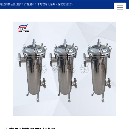
您当前的位置:
主页
>
产品展示
>
水处理净化系列
>
保安过滤器
>
×
切
换
导
航