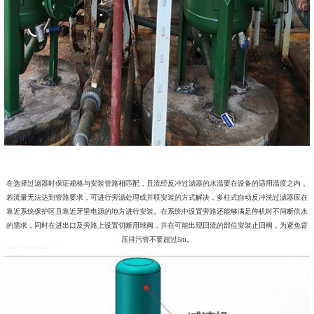
在选择过滤器时保证规格与安装管路相匹配，且流经反冲过滤器的水温要在设备的适用温度之内，
若流量无法达到管路要求，可进行旁滤处理或并联安装的方式解决，多柱式自动反冲洗过滤器应在
靠近系统保护区且靠近牙里电源的地方进行安装。在系统中设置旁路还能够满足停机时不间断供水
的需求，同时在进出口及旁路上设置切断用球阀，并在可能出现回流的部位安装止回阀，为避免背
压排污管不要超过5m。