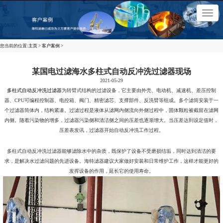
×
切
换
导
航
您当前的位置:
主页
>
客户案例
>
某国电过滤海水多柱式自动反冲洗过滤器现场
2021-05-29
多柱式自动反冲洗过滤器
为转臂式结构的过滤设备，它主要由外壳、电动机、减速机、差压控制
器、CPU可编程控制器、电控箱、阀门、精密滤芯、支撑部件、反洗臂等组成。多个滤筒安装于一
个过滤器筒体内，结构紧凑。过滤过程是液体从滤网内侧流向外侧过程中，固体颗粒被截留在滤网
内侧。随着污染物的增多，过滤器污染侧和清洁侧之间的压差也逐渐增大。当压差达到设定值时，
压差表发讯，过滤器开始自动反冲洗工作过程。
多柱式自动反冲洗过滤器能够滤除水中的杂质，既保护了设备不受磨损结垢，同时达到清洁的要
求，是解决水过滤问题的先进设备。海特滤器建议大家做好安装和日常维护工作，这样才能更好的
发挥设备的作用，延长它的使用寿命。