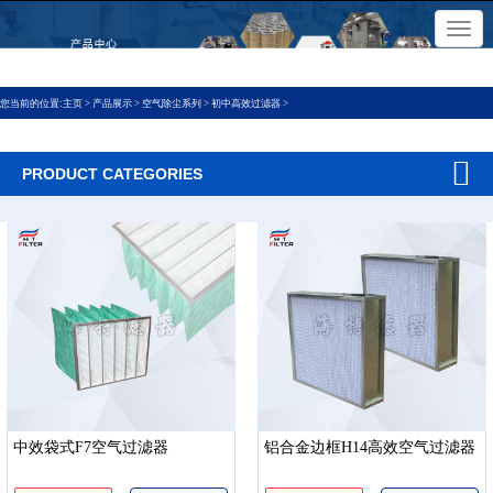
×
切
换
导
航
您当前的位置:
主页
>
产品展示
>
空气除尘系列
>
初中高效过滤器
>
PRODUCT CATEGORIES
中效袋式F7空气过滤器
铝合金边框H14高效空气过滤器