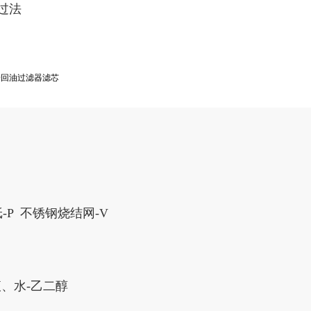
通过法
X20回油过滤器滤芯
-P 不锈钢烧结网-V
、水-乙二醇