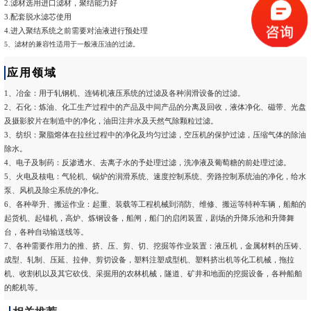
2.滤材选用进口滤材，聚结能力好
3.配套脱水滤芯使用
4.进入聚结系统之前需要对油液进行预处理
5、滤材的兼容性适用于一般液压油的过滤。
应用领域
1、冶金：用于轧钢机、连铸机液压系统的过滤及各种润滑设备的过滤。
2、石化：炼油、化工生产过程中的产品及中间产品的分离及回收，液体净化、磁带、光盘
及摄影胶片在制造中的净化，油田注井水及天然气除颗粒过滤。
3、纺织：聚脂熔体在拉丝过程中的净化及均匀过滤，空压机的保护过滤，压缩气体的除油
除水。
4、电子及制药：反渗透水、去离子水的予处理过滤，洗净液及葡萄糖的前处理过滤。
5、火电及核电：气轮机、锅炉的润滑系统、速度控制系统、旁路控制系统油的净化，给水
泵、风机及除尘系统的净化。
6、各种举升、搬运作业：起重、装载等工程机械到消防、维修、搬运等特种车辆，船舶的
起货机、起锚机，高炉、炼钢设备，船闸，船门的启闭装置，剧场的升降乐池和升降舞
台，各种自动输送线等。
7、各种需要作用力的推、挤、压、剪、切、挖掘等作业装置：液压机，金属材料的压铸、
成型、轧制、压延、拉伸、剪切设备，塑料注塑成型机、塑料挤出机等化工机械，拖拉
机、收割机以及其它砍伐、采掘用的农林机械，隧道、矿井和地面的挖掘设备，各种船舶
的舵机等。