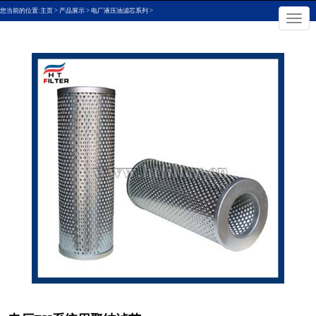
您当前的位置:
主页
>
产品展示
>
电厂液压油滤芯系列
>
×
切
换
导
航