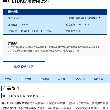
电厂EH系统用聚结滤芯
基本参数
型号:聚结滤芯
材质:玻纤滤纸-BN 不锈钢编织网-W
过滤精度: 1--100μm
公称压力: 21bar-210bar
过滤介质: 一般液压油、乳化液、水一乙二醇
结构形式: 折叠
产品简介：
电厂EH系统用聚结滤芯是安装在液压系统的油路中用于清除液压系统中各元件磨损的金属粉末
及其它机械杂质使油路保持清洁，可延长液压系统寿命；该聚结滤芯和颇尔...
在线咨询报价
产品简介
技术参数
产品特点
工作原理
产品结构
应用领域
产品简介
电厂EH系统用聚结滤芯简介：
电厂EH系统用聚结滤芯
是安装在液压系统的油路中用于清除液压系统中各元件磨损的金属
粉末及其它机械杂质使油路保持清洁，可延长液压系统寿命；该聚结滤芯和颇尔Pall分离滤