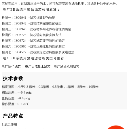
芯配套式用，过滤液压油中的水，还可配套安装在
滤油机
里，过滤各种油中的水份。
电厂EH系统用聚结滤芯检测标准：
检测一：ISO2941···滤芯抗破裂的验证
检测二：ISO2942···滤芯结构完整性的确定
检测三：ISO2943···滤芯材料与液体相容性的确定
检测四：ISO3723···滤芯端向负荷实验方法
检测五：ISO3724···滤芯滤芯疲劳特性的确定
检测六：ISO3968···滤芯压差流量特性的测定
检测七：ISO4572···滤芯测定过滤特性的多次通过法
电厂EH系统用聚结滤芯相关型号推荐：
电厂除尘滤芯
电厂大流量水滤芯
电厂滤油机用滤芯
技术参数
精度范围：小于0.3 微米，0.3微米，0.5微米，1微米，5微米，10微米
初始压差：<=0.4 psig
更换压差：<0.6 psig
操作温度：0~120℃
产品特点
1.成组使用