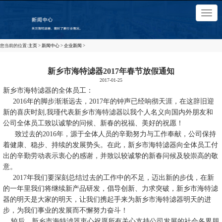
×
切
换
导
航
您当前的位置:
主页
>
新闻中心
>
企业新闻
>
新乡市海特滤器2017年春节放假通知
2017-01-25
新乡市海特滤器的全体员工：
2016年的脚步渐渐远去，2017年的钟声已经响彻天涯，在这辞旧迎
新的喜庆时刻,我瑾代表新乡市海特滤器以我个人名义向国内外朋友和
公司全体员工致以诚挚的问候、新春的祝福、美好的祝愿！
致过去的2016年，源于全体人员的辛勤努力与工作奉献，公司保持
着健康、稳步、持续的发展势头。在此，新乡市海特滤器向全体员工付
出的辛勤劳动表示衷心的感谢，并致以较诚挚的新春问候及较崇高的敬
意。
2017年我们要深刻总结过去的工作中的不足，迈出新的步伐，在新
的一年里我们将继续新产品研发，倡导创新、力求突破，新乡市海特滤
器的明天是大家的明天，让我们携起手来为新乡市海特滤器明天的进
步，为我们事业的发展而不懈努力奋斗！
较后，新乡市海特滤器衷心祝愿所有关心支持公司发展的社会各界朋