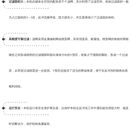
过滤面积大：
本机在罐体全空间内配有若干个滤网，充分利用了过滤空间，有效过滤面积一般
为入口面积的3～5倍，反冲洗频率低，阻力损失小，并且显著缩小了过滤器的体积。
高精度可靠过滤：
滤网采用金属编制网或楔形网，具有强度高、耐腐蚀。楔形网的每相邻两根
钢丝之间形成精密的过滤缝隙和面向液体方向的V形区，收集大于缝隙的颗粒，形成一个过滤
层，从而使过滤精度进一步提高。V形区还提供了适当的释放角度，便于在反冲洗时能将杂质
顺利排除。
运行安全：
本机设计有安全保护离合器，以保护本机在反冲洗工作中遇到超负荷阻力时，能及
时切断动力，保护机构免遭破坏。