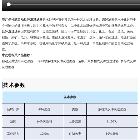
电厂多柱式自动反冲洗过滤器
是水处理环节中常见的一种污水处理设备。
该
过滤器
是水净化过程中
不可缺少的处理手段，用于拦截水中的各种杂质，以净化水质或保护系统中其他设备的正常工作。
反冲洗过滤器
因其结构简单、过滤效果好、阻力小而广泛应用于冶金、化工、石油、造纸、医药、
视频、采矿、电力、城市给水领域。诸如工业冷凝水、水洗水、废水，循环水的过滤、冶金行业的
连铸水系统、高炉水系统，热轧用高压水除磷系统，是一种先进，高效且易操作的全自动过滤装
置。
水处理相关产品推荐：
自动反冲洗排污过滤器
冷却水多柱式反冲洗过滤器
造纸厂用多柱式反冲洗过滤器
多芯式反冲
洗过滤器
技术参数
基本参数
品牌厂家
海特滤器
类型
多柱式反冲洗过滤器
滤网
不锈钢滤网
工作温度
1-100℃
工作压力
1.0Mpa
过滤效率
80%-99%