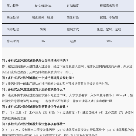
压力损失
&=0.015Mpa
过滤精度
根据需求选择
表面处理
镜面抛光、喷漆
筒体材质
碳钢、不锈钢
内部处理
防腐
控制方式
压差、定时、远程
排污时间
60s
电源
380v
问：多柱式反冲洗过滤器是怎么自动清洗排污的？
答：被过滤的液体从进口进入过滤器，经过下固定板进入滤网，液体从滤网内侧流向外侧，并从滤
筒出口流出过滤器；反冲洗排出的杂质从排污口排出。
问：
多柱式反冲洗过滤器
的一个排污周期是多长时间？
答：排污时间一般出厂默认的排污时间为65S,客户可根据需要自行设定排污时间。
问：多柱式反冲洗过滤器对水质的要求是什么？
答：该设备要求流经过滤器的水温不可超过 70℃。入水水质要求：入水中悬浮物小于 200mg/L，短
时间允许悬浮物达到 660mg/L。 若水质达不到要求，需在过滤器入水口前加预处理。
问：多柱式反冲洗过滤器选型需要提供什么参数？
答：（1）流量（2）工作压力（3）材质（4）过滤精度（5）进出口规格（6）工作温度（7）必要时
需要提供杂质含量
问：多柱式反冲洗过滤器安装注意事项有哪些？
答：（1）水力控制阀出口应安装排污管（2）过滤器应串联安装在管路系统中（3）过滤器规格的选
用应与安装管路相匹配（4）过滤器安装方式，应注意水流方向不可弄错