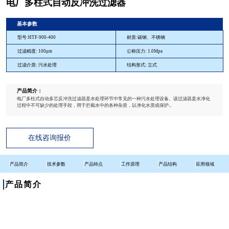
电厂多柱式自动反冲洗过滤器
基本参数
型号:HTF-900-400
材质:碳钢、不锈钢
过滤精度: 100μm
公称压力: 1.0Mpa
过滤介质: 污水处理
结构形式: 立式
产品简介：
电厂多柱式自动多芯反冲洗过滤器是水处理环节中常见的一种污水处理设备。该过滤器是水净化
过程中不可缺少的处理手段，用于拦截水中的各种杂质，以净化水质或保护...
在线咨询报价
产品简介
技术参数
产品特点
工作原理
产品结构
应用领域
产品简介