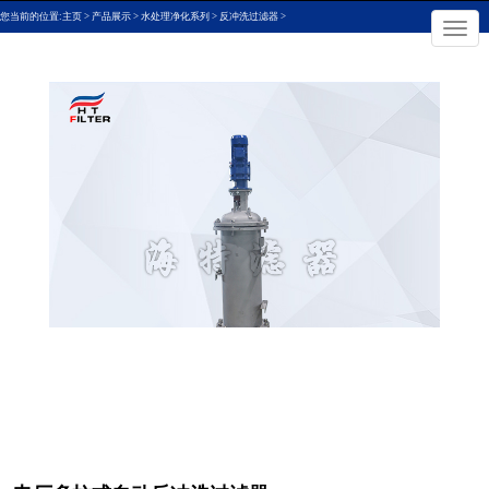
您当前的位置:
主页
>
产品展示
>
水处理净化系列
>
反冲洗过滤器
>
×
切
换
导
航