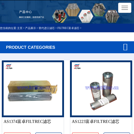
×
切
换
导
航
您当前的位置:
主页
>
产品展示
>
替代进口滤芯
>
FILTREC富卓滤芯
>
PRODUCT CATEGORIES
AS1374富卓FILTREC滤芯
AS1223富卓FILTREC滤芯