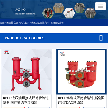
×
切
换
导
航
您当前的位置:
主页
>
产品展示
>
液压油过滤器系列
>
贺德克过滤器
>
PRODUCT CATEGORIES
RFLD液压油焊接式双筒管路过
RFLD铸造式双筒管路过滤器|国
滤器|国产贺德克过滤器
产HYDAC过滤器