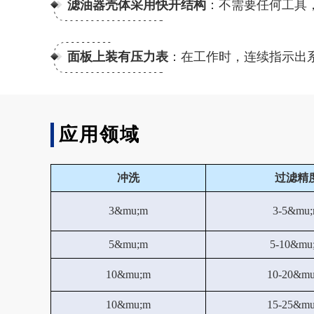
滤油器壳体采用快开结构
：不需要任何工具
面板上装有压力表
：在工作时，连续指示出
应用领域
冲洗
过滤精
3&mu;m
3-5&mu
5&mu;m
5-10&mu
10&mu;m
10-20&m
10&mu;m
15-25&m