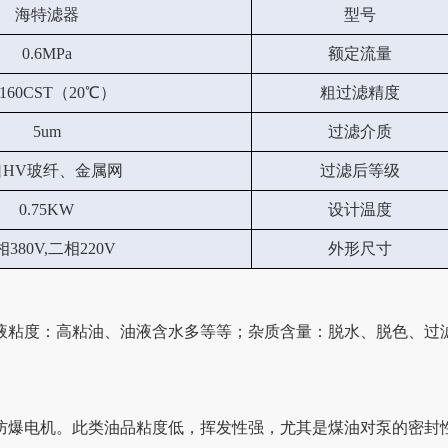
海特滤器
型号
0.6MPa
额定流量
-160CST（20℃）
粗过滤精度
5um
过滤介质
口HV玻纤、金属网
过滤后等级
0.75KW
设计温度
380V,二相220V
外形尺寸
液粘度：高粘油、油液含水多等等；杂质含量：脱水、脱色、过滤
防爆电机。此类油品粘度低，挥发性强，尤其是煤油对泵的密封