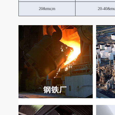
20&mu;m
20-40&m