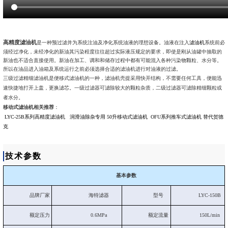
高精度滤油机
是一种预过滤并为系统注油及净化系统油液的理想设备。油液在注入
滤油机
系统前必
须经过净化，未经净化的新油其污染程度往往超过实际液压规定的要求，即使是刚从油罐中抽取的
新油也不适合直接使用。新油在加工、调和和储存过程中都有可能混入各种污染物颗粒、水分等。
所以在油品进入油箱及系统运行之前必须选择合适的滤油机进行对油液的过滤。
三级过滤精细滤油机是便移式滤油机的一种，滤油机壳提采用快开结构，不需要任何工具，便能迅
速快捷地打开上盖，更换滤芯。一级过滤器可滤除较大的颗粒杂质，二级过滤器可滤除精细颗粒或
者水分。
移动式滤油机相关推荐
：
LYC-25B系列高精度滤油机
润滑油除杂专用 50升移动式滤油机
OFU系列推车式滤油机 替代贺德
克
技术参数
基本参数
品牌厂家
海特滤器
型号
LYC-150B
额定压力
0.6MPa
额定流量
150L/min