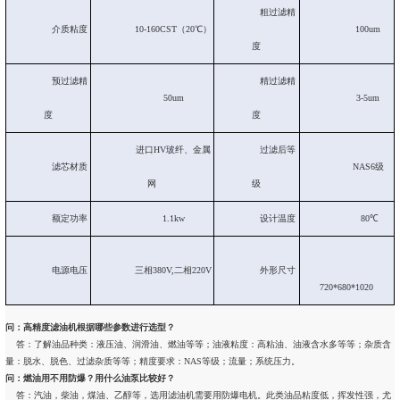
粗过滤精
介质粘度
10-160CST（20℃）
100um
度
预过滤精
精过滤精
50um
3-5um
度
度
进口HV玻纤、金属
过滤后等
滤芯材质
NAS6级
网
级
额定功率
1.1kw
设计温度
80℃
电源电压
三相380V,二相220V
外形尺寸
720*680*1020
问：高精度滤油机根据哪些参数进行选型？
答：了解油品种类：液压油、润滑油、燃油等等；油液粘度：高粘油、油液含水多等等；杂质含
量：脱水、脱色、过滤杂质等等；精度要求：NAS等级；流量；系统压力。
问：燃油用不用防爆？用什么油泵比较好？
答：汽油，柴油，煤油、乙醇等，选用滤油机需要用防爆电机。此类油品粘度低，挥发性强，尤