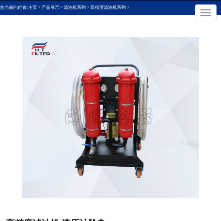
您当前的位置:
主页
>
产品展示
>
滤油机系列
>
高精度滤油机系列
>
×
切
换
导
航