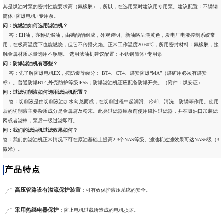
其是煤油对泵的密封性能要求高（氟橡胶），所以，在选用泵时建议用专用泵。建议配置：不锈钢
筒体+防爆电机+专用泵。
问：抗燃油如何选用滤油机？
答：EH油，亦称抗燃油，由磷酸酯组成，外观透明、新油略呈淡黄色，发电厂电液控制系统常
用，在极高温度下也能燃烧，但它不传播火焰。正常工作温度20-60℃，所用密封材料：氟橡胶，接
触金属材质尽量选用不锈钢。 选用滤油机建议配置：不锈钢筒体+专用泵
问：防爆滤油机有哪些？
答：先了解防爆电机EX，按防爆等级分： BT4、CT4、煤安防爆“MA”（煤矿用必须有煤安
标）。普通防爆BT4;外壳防护等级IP55；防爆滤油机还应配备防爆开关。（附件：煤安证）
问：过滤切削液如何选用滤油机配置？
答：切削液是由切削液油加水勾兑而成，在切削过程中起润滑、冷却、清洗、防锈等作用。使用
后的切削液主要杂质成分是金属屑及粉末。此类过滤器应泵前使用磁性过滤器，并在吸油口加装滤
网或者滤棒，泵后一级过滤即可。
问：我们的滤油机过滤效果如何？
答：我们的滤油机正常情况下可在原油基础上提高2-3个NAS等级。滤油机过滤效果可达NAS6级（3
微米）。
产品特点
高压管路设有溢流保护装置
：可有效保护液压系统的安全。
采用热继电器保护
：防止电机过载所造成的电机损坏。