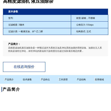
高精度滤油机 液压油除杂
基本参数
型号:
材质:碳钢，不锈钢
过滤精度: 3微米
公称压力: 0.6mpa
过滤介质: 一般液压油、水*-乙二醇
结构形式: 立式
产品简介：
高精度滤油机液压油除杂是一种预过滤并为系统注油及净化系统油液的理想设备。油液在注入系
统前必须经过净化，未经净化的新油其污染程度往往超过实际液压规定的要...
在线咨询报价
产品简介
技术参数
产品特点
工作原理
产品结构
应用领域
产品简介