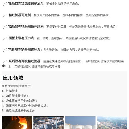
吸油口粗过滤器保护油泵
：延长主过滤器的使用寿命。
精过滤器可定制
：根据用户的不同需要，选择不同的精度，达到所需要的要求。
滤油器壳体采用快开结构
：不需要任何工具，便能迅速快捷地打开上盖，更换滤芯。
面板上装有压力表
：在工作时，连续指示出系统的运行状况和滤芯的污染程度。
电机驱动的专用齿轮泵
：具有噪音低、自吸能力强，运转平稳等特点。
泵后设有两级精过滤器
：使油液快速达到很高的清洁度，一级精滤器可滤除较大的颗粒杂
质，二级精滤器可滤除精细颗粒或者水分。
应用领域
高精度滤油机主要用于：
1、过滤新油；
2、加注新油并过滤；
3、净化正在使用中的油液；
4、液压润滑系统工作时的旁路过滤；
5、去除系统油液中的水分