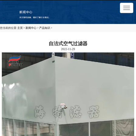
×
切
换
导
航
您当前的位置:
主页
>
新闻中心
>
产品知识
>
自洁式空气过滤器
2022-11-29