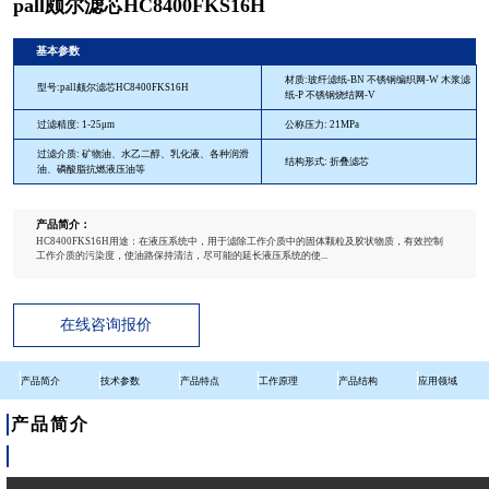
pall颇尔滤芯HC8400FKS16H
基本参数
材质:玻纤滤纸-BN 不锈钢编织网-W 木浆滤
型号:pall颇尔滤芯HC8400FKS16H
纸-P 不锈钢烧结网-V
过滤精度: 1-25μm
公称压力: 21MPa
过滤介质: 矿物油、水乙二醇、乳化液、各种润滑
结构形式: 折叠滤芯
油、磷酸脂抗燃液压油等
产品简介：
HC8400FKS16H用途：在液压系统中，用于滤除工作介质中的固体颗粒及胶状物质，有效控制
工作介质的污染度，使油路保持清洁，尽可能的延长液压系统的使...
在线咨询报价
产品简介
技术参数
产品特点
工作原理
产品结构
应用领域
产品简介