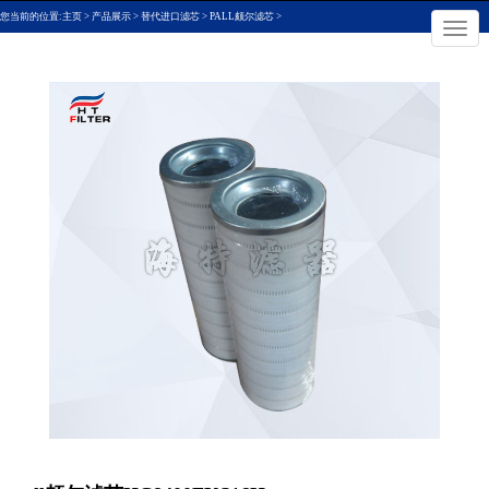
您当前的位置:
主页
>
产品展示
>
替代进口滤芯
>
PALL颇尔滤芯
>
×
切
换
导
航