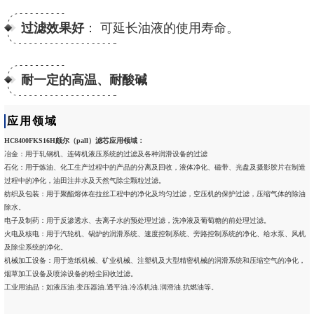
过滤效果好
： 可延长油液的使用寿命。
耐一定的高温、耐酸碱
应用领域
HC8400FKS16H颇尔（pall）滤芯应用领域：
冶金：用于轧钢机、连铸机液压系统的过滤及各种润滑设备的过滤
石化：用于炼油、化工生产过程中的产品的分离及回收，液体净化、磁带、光盘及摄影胶片在制造
过程中的净化，油田注井水及天然气除尘颗粒过滤。
纺织及包装：用于聚酯熔体在拉丝工程中的净化及均匀过滤，空压机的保护过滤，压缩气体的除油
除水。
电子及制药：用于反渗透水、去离子水的预处理过滤，洗净液及葡萄糖的前处理过滤。
火电及核电：用于汽轮机、锅炉的润滑系统、速度控制系统、旁路控制系统的净化、给水泵、风机
及除尘系统的净化。
机械加工设备：用于造纸机械、矿业机械、注塑机及大型精密机械的润滑系统和压缩空气的净化，
烟草加工设备及喷涂设备的粉尘回收过滤。
工业用油品：如液压油.变压器油.透平油.冷冻机油.润滑油.抗燃油等。