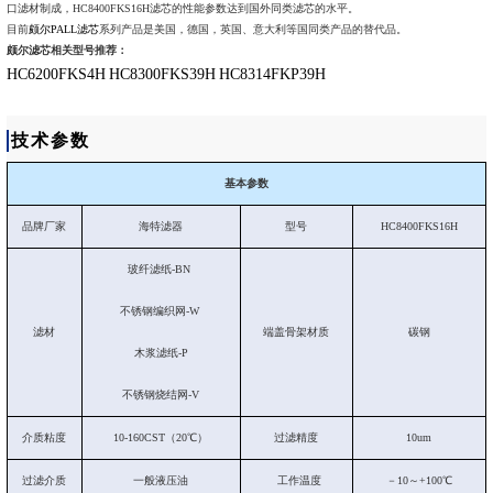
口滤材制成，HC8400FKS16H滤芯的性能参数达到国外同类滤芯的水平。
目前
颇尔PALL滤芯
系列产品是美国，德国，英国、意大利等国同类产品的替代品。
颇尔滤芯相关型号推荐：
HC6200FKS4H
HC8300FKS39H
HC8314FKP39H
技术参数
基本参数
品牌厂家
海特滤器
型号
HC8400FKS16H
玻纤滤纸-BN
不锈钢编织网-W
滤材
端盖骨架材质
碳钢
木浆滤纸-P
不锈钢烧结网-V
介质粘度
10-160CST（20℃）
过滤精度
10um
过滤介质
一般液压油
工作温度
－10～+100℃