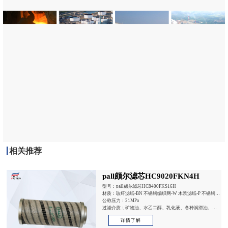
相关推荐
pall颇尔滤芯HC9020FKN4H
型号：pall颇尔滤芯HC8400FKS16H
材质：玻纤滤纸-BN 不锈钢编织网-W 木浆滤纸-P 不锈钢烧
结网-V
公称压力：21MPa
过滤介质：矿物油、水乙二醇、乳化液、各种润滑油、磷
酸脂抗燃液压油等
详情了解