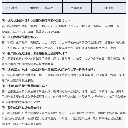
密封材质
氟橡胶，丁腈橡胶
过滤用途
油过滤
问：滤芯材质都有哪些？对应的精度范围分别是多少？
答：按照滤材分类有：油滤纸：10-50um、玻璃纤维：1-70um、HV玻纤：3-40um、金属网：3-
500um、烧结毡：5-70um、线隙滤：15-200um。
问：你们做哪些品牌的滤芯？
答：我们厂生产颇尔、贺德克、大生、派克、力士乐等国外品牌的替代通用滤芯，还有国标吸油滤
芯、回油滤芯、高压滤芯、聚结脱水滤芯，支持非标定制，欢迎来样或者提供图纸加工定制。
问：客户自己做过滤器，怎么选择合适的滤芯尺寸？
答：需要提供客户设计的过滤器的流量、压力、外形尺寸、精度、过滤介质等参数，我们根据过滤
器大小给客户提供选型的滤芯尺寸和数量。
问：过滤煤油、汽油、柴油滤芯和一般液压油滤芯有什么不一样的地方吗？
答：滤芯所用的密封材质不一样，一般液压油滤芯的密封圈丁腈橡胶即可，过滤煤油、汽油、柴油
这类介质需要用氟橡胶圈。
问：过滤切削液能用普通油滤芯吗？
答：切削液是由切削液油加水勾兑而成，在切削过程中起润滑、冷却、清洗、防锈等作用。使用后
的切削液主要杂质成分是金属屑及粉末。此介质所用滤芯滤材一般选用304不锈钢，其滤芯端盖骨架
用碳钢材质的需要特殊BH处理。
问：我们的滤芯过滤效果如何？
答：我们的滤芯所选用的滤材有国产南玻玻纤和进口HV玻纤两种可供选择，这两种滤材品牌厂家均
为国内外优质品牌，性能稳定，过滤精度高、纳污量大，过滤效果更好。出厂有严格的检验流程，
确保出厂的每一个滤芯都是精品。