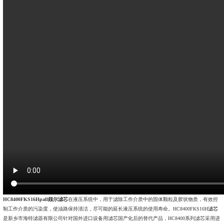
HC8400FKS16Hpall颇尔滤芯
在液压系统中，用于滤除工作介质中的固体颗粒及胶状物质，有效控
制工作介质的污染度，使油路保持清洁，尽可能的延长液压系统的使用寿命。HC8400FKS16H
滤芯
是新乡市海特滤器有限公司针对国外进口设备用滤芯国产化后的替代产品，HC8400系列滤芯采用进