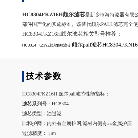
HC8304FKZ16H颇尔滤芯
是新乡市海特滤器有限
部件国产化的实施标准。该替代颇尔PALL滤芯完全使
HC8304FKZ16H颇尔滤芯相关型号推荐：
颇尔pall滤芯HC8304FKN1
HC8314FKZ39Z颇尔pall滤芯
技术参数
HC8304FKZ16H 颇尔pall滤芯性能指标：
滤芯
系列号：HC8304
滤芯类型：油过滤
比和护网：内外有金属护网,滤材内侧有非金属护层
过滤精度：1μm