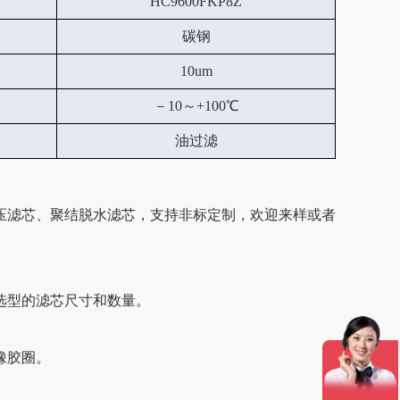
HC9600FKP8Z
碳钢
10um
－10～+100℃
油过滤
压滤芯、聚结脱水滤芯，支持非标定制，欢迎来样或者
选型的滤芯尺寸和数量。
橡胶圈。