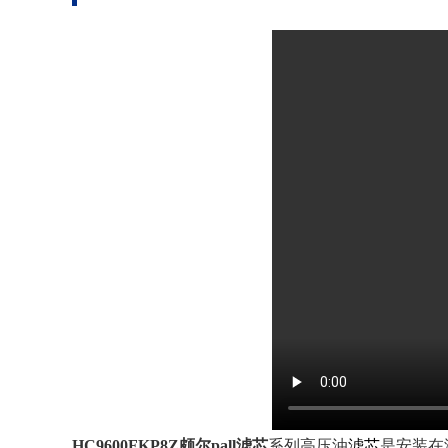
HC9600FKP8Z颇尔pall滤芯
系列高压油
滤芯
是安装在