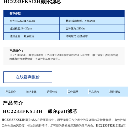
HC2233FKS13H颇尔滤芯
基本参数
型号:HC2233FKS13H
材质:玻璃纤维、不锈钢网
过滤精度: 5～20μm
公称压力: 21Mpa
过滤介质: 一般液压油
结构形式: 折叠滤芯
产品简介：
HC2233FKS13H颇尔pall滤芯 HC2233FKS13H 颇尔滤芯 在液压系统中，用于滤除工作介质中的
固体颗粒及胶状物质，有效控制工作介质的...
在线咨询报价
产品简介
技术参数
产品特点
工作原理
产品结构
应用领域
产品简介
HC2233FKS13H—颇尔pall滤芯
HC2233FKS13H
颇尔滤芯
在液压系统中，用于滤除工作介质中的固体颗粒及胶状物质，有效控制
HC2233FKS13H
工作介质的污染度，使油路保持清洁，尽可能的延长液压系统的使用寿命。
滤芯