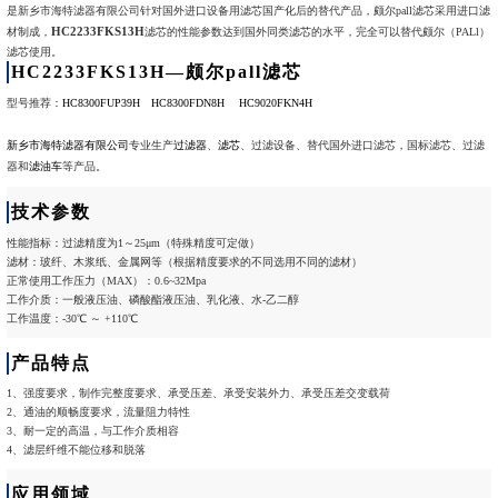
是新乡市海特滤器有限公司针对国外进口设备用滤芯国产化后的替代产品，颇尔pall滤芯采用进口滤
HC2233FKS13H
材制成，
滤芯的性能参数达到国外同类滤芯的水平，完全可以替代颇尔（PALl）
滤芯使用。
HC2233FKS13H—颇尔pall滤芯
型号推荐：
HC8300FUP39H
HC8300FDN8H
HC9020FKN4H
新乡市海特滤器有限公司
专业生产
过滤器
、
滤芯
、过滤设备、替代国外进口滤芯，国标滤芯、过滤
器和
滤油车
等产品。
技术参数
性能指标：过滤精度为1～25μm（特殊精度可定做）
滤材：玻纤、木浆纸、金属网等（根据精度要求的不同选用不同的滤材）
正常使用工作压力（MAX）：0.6~32Mpa
工作介质：一般液压油、磷酸酯液压油、乳化液、水-乙二醇
工作温度：-30℃ ～ +110℃
产品特点
1、强度要求，制作完整度要求、承受压差、承受安装外力、承受压差交变载荷
2、通油的顺畅度要求，流量阻力特性
3、耐一定的高温，与工作介质相容
4、滤层纤维不能位移和脱落
应用领域