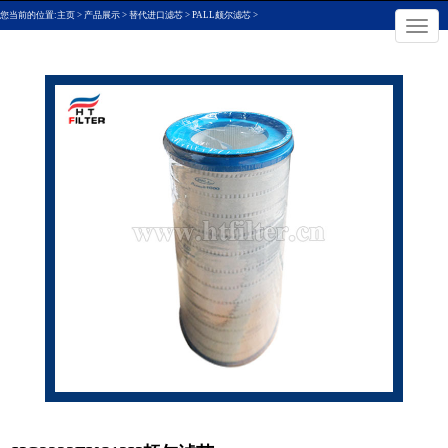
您当前的位置:
主页
>
产品展示
>
替代进口滤芯
>
PALL颇尔滤芯
>
×
切
换
导
航