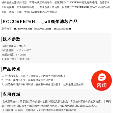
械杂质使油路保持清洁，可延长液压系统寿命；低压系列
HC2206FKP6H
还设有旁通阀。当滤芯未
及时更换时，旁通阀能自动打开，保证系统正常运转。目前该
HC2206FKP6H
颇尔PALL
系列产品是
美国，德国，英国、意大利等国同类产品的替代品。
HC2206FKP6H----pall颇尔滤芯产品
型号推荐：
HC8300FUP39H
HC8300FDN8H
HC9020FKN4H
技术参数
1)滤芯耐压差：21MPa
2)工作温度：－10～+100℃
3)过滤精度：5～20μm
4.)工作介质：一般液压油。
产品特点
1。过滤精度高，压差小，流量大，纳污量大使用寿命长；
2。过滤孔径内小外大，具有良好深层过滤效果；
3。滤芯由不同多种材料制成，确保各种液体过滤要求，达到最佳过滤效果。
应用领域
)在液压系统中，用于滤除工作介质中的固体颗粒及胶状物质，有效控制工作介质的污染度。本系列
滤芯是对国外进口设备用滤芯国产化后的替代产品，可以替代原装进口颇尔PALL滤芯。
1）冶金用于轧钢机、连铸机液压系统的过滤及各种润滑设备的过滤。