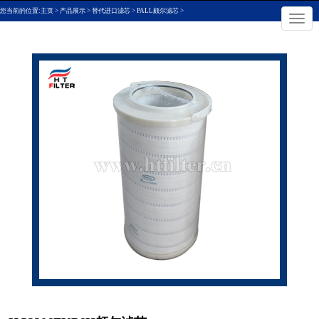
您当前的位置:
主页
>
产品展示
>
替代进口滤芯
>
PALL颇尔滤芯
>
×
切
换
导
航