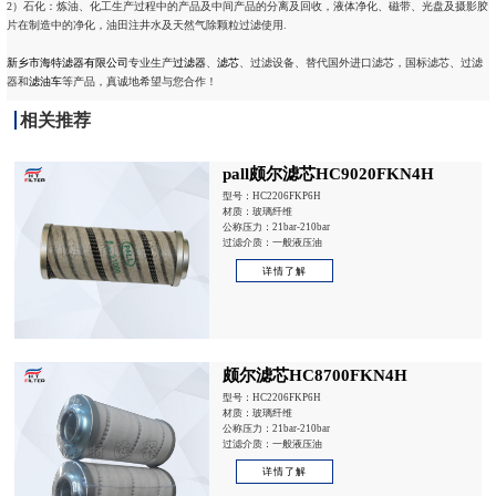
2）石化：炼油、化工生产过程中的产品及中间产品的分离及回收，液体净化、磁带、光盘及摄影胶
片在制造中的净化，油田注井水及天然气除颗粒过滤使用.
新乡市海特滤器有限公司
专业生产
过滤器
、
滤芯
、过滤设备、替代国外进口滤芯，国标滤芯、过滤
器和
滤油车
等产品，真诚地希望与您合作！
相关推荐
pall颇尔滤芯HC9020FKN4H
型号：HC2206FKP6H
材质：玻璃纤维
公称压力：21bar-210bar
过滤介质：一般液压油
详情了解
颇尔滤芯HC8700FKN4H
型号：HC2206FKP6H
材质：玻璃纤维
公称压力：21bar-210bar
过滤介质：一般液压油
详情了解