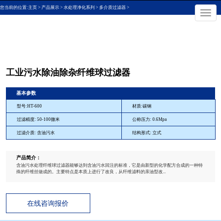
您当前的位置:
主页
>
产品展示
>
水处理净化系列
>
多介质过滤器
>
×
切
换
导
航
工业污水除油除杂纤维球过滤器
基本参数
型号:HT-600
材质:碳钢
过滤精度: 50-100微米
公称压力: 0.6Mpa
过滤介质: 含油污水
结构形式: 立式
产品简介：
含油污水处理纤维球过滤器能够达到含油污水回注的标准，它是由新型的化学配方合成的一种特
殊的纤维丝做成的。主要特点是本质上进行了改良，从纤维滤料的亲油型改...
在线咨询报价