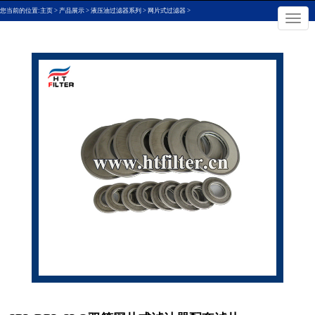
您当前的位置:
主页
>
产品展示
>
液压油过滤器系列
>
网片式过滤器
>
×
切
换
导
航