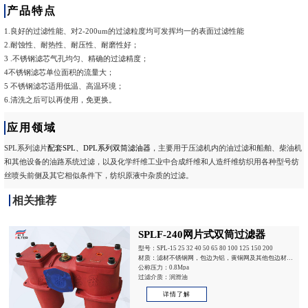
产品特点
1.良好的过滤性能、对2-200um的过滤粒度均可发挥均一的表面过滤性能
2.耐蚀性、耐热性、耐压性、耐磨性好；
3 .不锈钢滤芯气孔均匀、精确的过滤精度；
4不锈钢滤芯单位面积的流量大；
5 不锈钢滤芯适用低温、高温环境；
6.清洗之后可以再使用，免更换。
应用领域
SPL系列滤片
配套SPL、DPL系列双筒滤油器
，主要用于压滤机内的油过滤和船舶、柴油机
和其他设备的油路系统过滤，以及化学纤维工业中合成纤维和人造纤维纺织用各种型号纺
丝喷头前侧及其它相似条件下，纺织原液中杂质的过滤。
相关推荐
SPLF-240网片式双筒过滤器
型号：SPL-15 25 32 40 50 65 80 100 125 150 200
材质：滤材不锈钢网，包边为铝，黄铜网及其他包边材质
请核对
公称压力：0.8Mpa
过滤介质：润滑油
详情了解