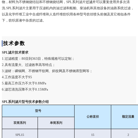
物，材料为不锈钢烧结毡和不锈钢烧结网，SPL系列滤片
过滤片
可以重复使用并多次清
洗.SPL系列滤片主要用于压滤机内的油过滤和船舶、柴油机和其他设备的油路系统过滤，
以及化学纤维工业中合成纤维和人造纤维纺织用各种型号纺丝喷头前侧及其它相似条件
下，纺织原液中杂质的过滤。
技术参数
SPL滤片技术要求
1.过滤精度：80目到363目，特殊规格可以定制；
2.具有流量大、过滤效率高等特点；
3.滤材：磷铜网、不锈钢平纹网、斜纹网及不锈钢席型网等；
4.工作温度不大于95
5.最高工作压力不大于0.8MPa
6.滤芯清洗压降不大于0.15MPa
SPL系列滤片型号技术参数介绍
型号
公称直径
额定流量
双筒系列
单筒系列
SPL15
15
2