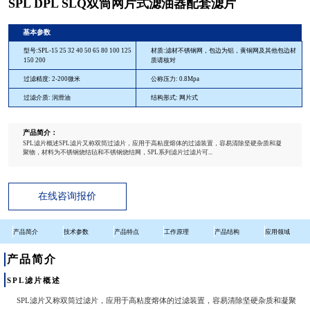
SPL DPL SLQ双筒网片式滤油器配套滤片
基本参数
型号:SPL-15 25 32 40 50 65 80 100 125
材质:滤材不锈钢网，包边为铝，黄铜网及其他包边材
150 200
质请核对
过滤精度: 2-200微米
公称压力: 0.8Mpa
过滤介质: 润滑油
结构形式: 网片式
产品简介：
SPL滤片概述SPL滤片又称双筒过滤片，应用于高粘度熔体的过滤装置，容易清除坚硬杂质和凝
聚物，材料为不锈钢烧结毡和不锈钢烧结网，SPL系列滤片过滤片可...
在线咨询报价
产品简介
技术参数
产品特点
工作原理
产品结构
应用领域
产品简介
SPL滤片概述
SPL滤片又称双筒过滤片，应用于高粘度熔体的过滤装置，容易清除坚硬杂质和凝聚