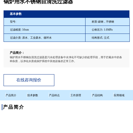
锅炉用水不锈钢自清洗过滤器
基本参数
型号:
材质:碳钢，不锈钢
过滤精度: 50um
公称压力: 1.0MPa
过滤介质: 原水、工业废水、循环水
结构形式: 立式
产品简介：
锅炉用水不锈钢自清洗过滤器是污水处理设备中水净化不可缺少的处理手段，用于拦截水中的各
种杂质，以净化水质或保护系统中其他设备的正常工作。
在线咨询报价
产品简介
技术参数
产品特点
工作原理
产品结构
应用领域
产品简介