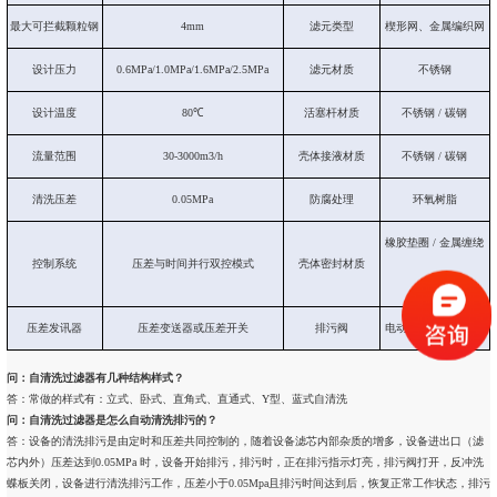
最大可拦截颗粒钢
4mm
滤元类型
楔形网、金属编织网
设计压力
0.6MPa/1.0MPa/1.6MPa/2.5MPa
滤元材质
不锈钢
设计温度
80℃
活塞杆材质
不锈钢 / 碳钢
流量范围
30-3000m3/h
壳体接液材质
不锈钢 / 碳钢
清洗压差
0.05MPa
防腐处理
环氧树脂
橡胶垫圈 / 金属缠绕
控制系统
压差与时间并行双控模式
壳体密封材质
/PTFE
压差发讯器
压差变送器或压差开关
排污阀
电动阀门 / 气动阀门
问：自清洗过滤器有几种结构样式？
答：常做的样式有：立式、卧式、直角式、直通式、Y型、蓝式自清洗
问：自清洗过滤器是怎么自动清洗排污的？
答：设备的清洗排污是由定时和压差共同控制的，随着设备滤芯内部杂质的增多，设备进出口（滤
芯内外）压差达到0.05MPa 时，设备开始排污，排污时，正在排污指示灯亮，排污阀打开，反冲洗
蝶板关闭，设备进行清洗排污工作，压差小于0.05Mpa且排污时间达到后，恢复正常工作状态，排污