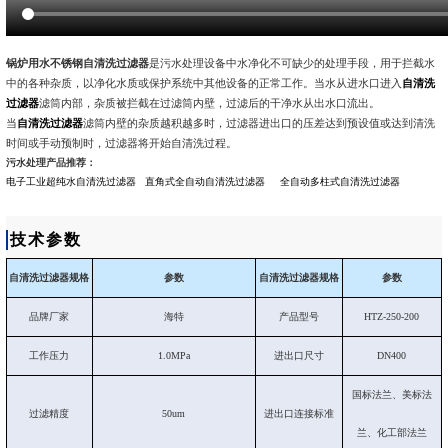
锅炉用水不锈钢自清洗过滤器
是污水处理设备中水净化不可缺少的处理手段，用于拦截水
中的各种杂质，以净化水质或保护系统中其他设备的正常工作。当水从进水口进入
自清洗
过滤器
滤筒内部，杂质被拦截在过滤筒内壁，过滤后的干净水从出水口流出。
当
自清洗过滤器
滤筒内壁的杂质越积越多时，过滤器进出口的压差达到预设值或达到清洗
时间或手动预制时，过滤器将开始自清洗过程。
污水处理产品推荐：
电子工业超纯水自清洗过滤器
直角式全自动自清洗过滤器
全自动多柱式自清洗过滤器
技术参数
自清洗过滤器规格
参数
自清洗过滤器规格
参数
品牌厂家
海特
产品型号
HTZ-250-200
工作压力
1.0MPa
进出口尺寸
DN400
国标法兰、美标法
过滤精度
50um
进出口连接标准
兰、化工部法兰