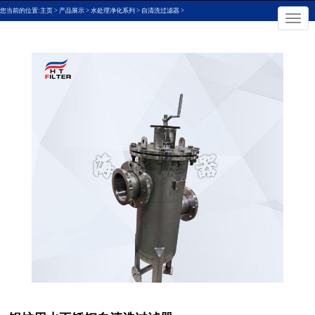
您当前的位置:
主页
>
产品展示
>
水处理净化系列
>
自清洗过滤器
>
×
切
换
导
航