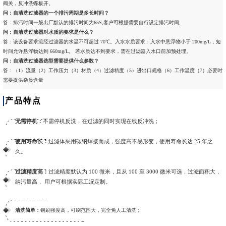
阀关，反冲洗蝶板开。
问：自清洗过滤器的一个排污周期是多长时间？
答：排污时间一般出厂默认的排污时间为65S,客户可根据需要自行设定排污时间,
问：自清洗过滤器对水质的要求是什么？
答：该设备要求流经过滤器的水温不可超过 70℃。入水水质要求：入水中悬浮物小于 200mg/L，短
时间允许悬浮物达到 660mg/L。 若水质达不到要求，需在过滤器入水口前加预处理。
问：自清洗过滤器选型需要提供什么参数？
答：（1）流量（2）工作压力（3）材质（4）过滤精度（5）进出口规格（6）工作温度（7）必要时
需要提供杂质含量
产品特点
无需停机：
不需停机反洗，在过滤的同时实现在线反冲洗；
使用寿命长：
过滤体采用碳钢焊接而成，强度高不易形变，使用寿命长达 25 年之
久。
过滤精度高：
过滤精度默认为 100 微米，且从 100 至 3000 微米可选，过滤面积大，
纳污量高， 用户可根据实际工况定制。
清洗简单：
钢刷强度高，可刷范围大，完全免人工清洗；