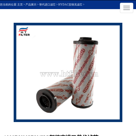
您当前的位置:
主页
>
产品展示
>
替代进口滤芯
>
HYDAC贺德克滤芯
>
×
切
换
导
航