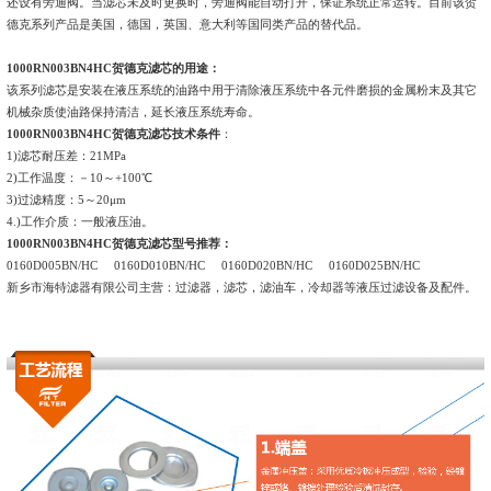
还设有旁通阀。当滤芯未及时更换时，旁通阀能自动打开，保证系统正常运转。目前该贺
德克系列产品是美国，德国，英国、意大利等国同类产品的替代品。
1000RN003BN4HC贺德克滤芯的用途：
该系列滤芯是安装在液压系统的油路中用于清除液压系统中各元件磨损的金属粉末及其它
机械杂质使油路保持清洁，延长液压系统寿命。
1000RN003BN4HC贺德克滤芯技术条件
：
1)滤芯耐压差：21MPa
2)工作温度：－10～+100℃
3)过滤精度：5～20μm
4.)工作介质：一般液压油。
1000RN003BN4HC贺德克滤芯型号推荐：
0160D005BN/HC
0160D010BN/HC 0160D020BN/HC 0160D025BN/HC
新乡市海特滤器有限公司主营：过滤器，滤芯，
滤油车
，冷却器等液压过滤设备及配件。