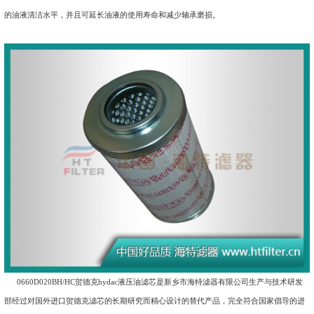
的油液清洁水平，并且可延长油液的使用寿命和减少轴承磨损。
0660D020BH/HC贺德克hydac液压油滤芯是新乡市海特滤器有限公司生产与技术研发
部经过对国外进口贺德克滤芯的长期研究而精心设计的替代产品，完全符合国家倡导的进