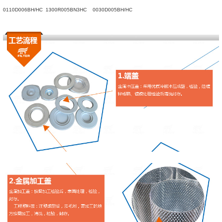
0110D006BH/HC
1300R005BN3HC
0030D005BH/HC