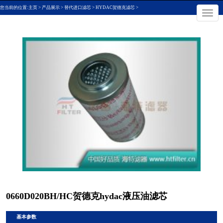
您当前的位置:
主页
>
产品展示
>
替代进口滤芯
>
HYDAC贺德克滤芯
>
×
切
换
导
航
0660D020BH/HC贺德克hydac液压油滤芯
基本参数