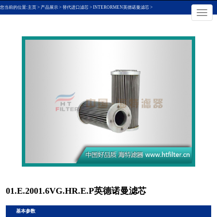
您当前的位置:
主页
>
产品展示
>
替代进口滤芯
>
INTERORMEN英德诺曼滤芯
>
×
切
换
导
航
01.E.2001.6VG.HR.E.P英德诺曼滤芯
基本参数