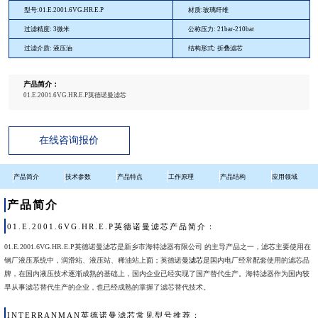
型号:01.E.2001.6VG.HR.E.P
材质:玻璃纤维
过滤精度: 3微米
公称压力: 21bar-210bar
过滤介质: 液压油
结构形式: 折叠滤芯
产品简介：
01.E.2001.6VG.HR.E.P英德诺曼滤芯
在线咨询报价
产品简介
技术参数
产品特点
工作原理
产品结构
应用领域
产品简介
01.E.2001.6VG.HR.E.P英德诺曼滤芯产品简介：
01.E.2001.6VG.HR.E.P英德诺曼滤芯是新乡市海特滤器有限公司 的主导产品之一，滤芯主要使用在
钢厂液压系统中，润滑站、液压站、稀油站上面；英德诺曼
滤芯
是国内电厂经常配套使用的滤芯品
牌，在国内液压技术逐渐成熟的基础上，国内企业已经实现了国产替代生产。海特滤器作为国内较
早从事滤芯替代生产的企业，也已经成熟的掌握了滤芯替代技术。
INTERRANMAN
英德诺曼滤芯常见型号推荐：