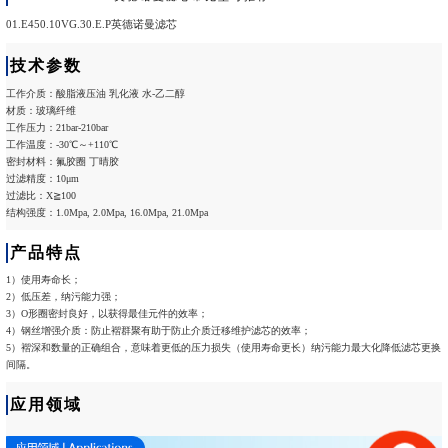
01.E450.10VG.30.E.P英德诺曼滤芯
技术参数
工作介质：酸脂液压油 乳化液 水-乙二醇
材质：玻璃纤维
工作压力：21bar-210bar
工作温度：-30℃～+110℃
密封材料：氟胶圈 丁晴胶
过滤精度：10μm
过滤比：X≧100
结构强度：1.0Mpa, 2.0Mpa, 16.0Mpa, 21.0Mpa
产品特点
1）使用寿命长；
2）低压差，纳污能力强；
3）O形圈密封良好，以获得最佳元件的效率；
4）钢丝增强介质：防止褶群聚有助于防止介质迁移维护滤芯的效率；
5）褶深和数量的正确组合，意味着更低的压力损失（使用寿命更长）纳污能力最大化降低滤芯更换
间隔。
应用领域