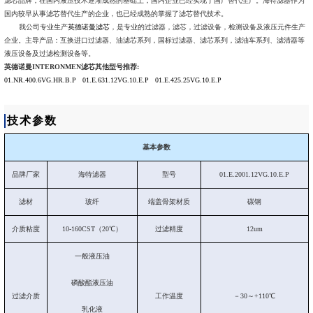
滤芯品牌，在国内液压技术逐渐成熟的基础上，国内企业已经实现了国产替代生产。海特滤器作为
国内较早从事滤芯替代生产的企业，也已经成熟的掌握了滤芯替代技术。
我公司专业生产
英德诺曼滤芯
，是专业的过滤器，滤芯，过滤设备，检测设备及液压元件生产
企业。主导产品：互换进口过滤器、油滤芯系列，国标过滤器、滤芯系列，滤油车系列、滤清器等
液压设备及过滤检测设备等。
英德诺曼INTERONMEN滤芯其他型号推荐:
01.NR.400.6VG.HR.B.P
01.E.631.12VG.10.E.P
01.E.425.25VG.10.E.P
技术参数
基本参数
品牌厂家
海特滤器
型号
01.E.2001.12VG.10.E.P
滤材
玻纤
端盖骨架材质
碳钢
介质粘度
10-160CST（20℃）
过滤精度
12um
一般液压油
磷酸酯液压油
过滤介质
工作温度
－30～+110℃
乳化液