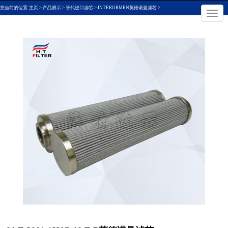
您当前的位置:
主页
>
产品展示
>
替代进口滤芯
>
INTERORMEN英德诺曼滤芯
>
×
切
换
导
航