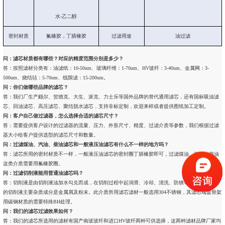
水-乙二醇
密封材质
氟橡胶，丁腈橡胶
过滤用途
油过滤
问：滤芯材质都有哪些？对应的精度范围分别是多少？
答：按照滤材分类有：油滤纸：10-50um、玻璃纤维：1-70um、HV玻纤：3-40um、金属网：3-
500um、烧结毡：5-70um、线隙滤：15-200um。
问：你们做哪些品牌的滤芯？
答：我们厂生产颇尔、贺德克、大生、派克、力士乐等国外品牌的替代通用滤芯，还有国标吸油滤
芯、回油滤芯、高压滤芯、聚结脱水滤芯，支持非标定制，欢迎来样或者提供图纸加工定制。
问：客户自己做过滤器，怎么选择合适的滤芯尺寸？
答：需要提供客户设计的过滤器的流量、压力、外形尺寸、精度、过滤介质等参数，我们根据过滤
器大小给客户提供选型的滤芯尺寸和数量。
问：过滤煤油、汽油、柴油滤芯和一般液压油滤芯有什么不一样的地方吗？
答：滤芯所用的密封材质不一样，一般液压油滤芯的密封圈丁腈橡胶即可，过滤煤油、汽油、柴油
这类介质需要用氟橡胶圈。
问：过滤切削液能用普通油滤芯吗？
答：切削液是由切削液油加水勾兑而成，在切削过程中起润滑、冷却、清洗、防锈等作用。使用后
的切削液主要杂质成分是金属屑及粉末。此介质所用滤芯滤材一般选用304不锈钢，其滤芯端盖骨架
用碳钢材质的需要特殊BH处理。
问：我们的滤芯过滤效果如何？
答：我们的滤芯所选用的滤材有国产南玻玻纤和进口HV玻纤两种可供选择，这两种滤材品牌厂家均