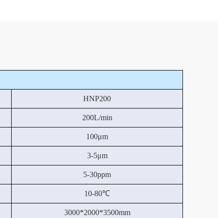
HNP200
200L/min
100μm
3-5μm
5-30ppm
10-80℃
3000*2000*3500mm