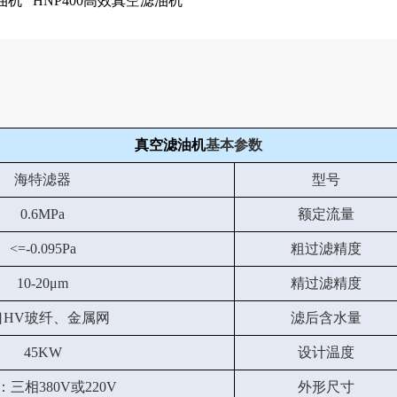
油机
HNP400高效真空滤油机
真空滤油机
基本参数
海特滤器
型号
0.6MPa
额定流量
<=-0.095Pa
粗过滤精度
10-20μm
精过滤精度
口HV玻纤、金属网
滤后含水量
45KW
设计温度
三相380V或220V
外形尺寸