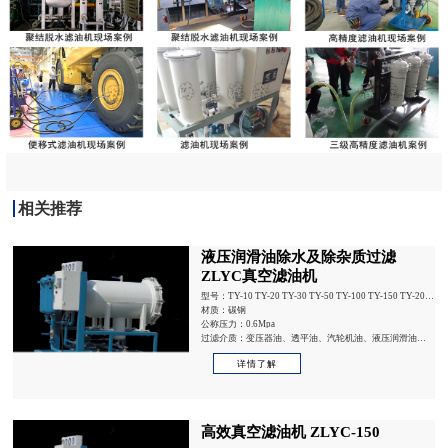
相关推荐
液压润滑油除水及除杂质过滤
ZLYC真空滤油机
型号：TY-10 TY-20 TY-30 TY-50 TY-100 TY-150 TY-200
TY-300
材质：碳钢
公称压力：0.6Mpa
过滤介质：变压器油、透平油、汽轮机油、液压润滑油等
含水量较多油液
详情了解
高效真空滤油机 ZLYC-150