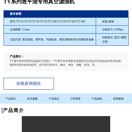
TY系列透平油专用真空滤油机
基本参数
型号:TY-10 TY-20 TY-30 TY-50 TY-100 TY-150 TY-200 TY-300
材质:碳钢
过滤精度: 3-5μm
公称压力: 0.6Mpa
结构形式: 真空+精密
过滤介质: 变压器油、透平油、汽轮机油、液压润滑油等含水量较多油液
过滤
产品简介：
TY透平油专用真空滤油机产品简介：TY透平油专用真空滤油机可以使运行中的油品尚未劣化就
能得到及时地净化处理，也可对已经串汽、漏水、老化、含酸、多泡、乳...
在线咨询报价
产品简介
技术参数
产品特点
工作原理
产品结构
应用领域
产品简介