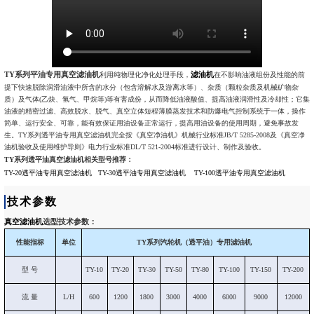
TY系列平油专用真空滤油机
滤油机
利用纯物理化净化处理手段，
在不影响油液组份及性能的前
提下快速脱除润滑油液中所含的水分（包含溶解水及游离水等）、杂质（颗粒杂质及机械矿物杂
质）及气体(乙炔、氢气、甲烷等)等有害成份，从而降低油液酸值、提高油液润滑性及冷却性；它集
油液的精密过滤、高效脱水、脱气、真空立体短程薄膜蒸发技术和防爆电气控制系统于一体，操作
简单、运行安全、可靠，能有效保证用油设备正常运行，提高用油设备的使用周期，避免事故发
生。TY系列透平油专用真空滤油机完全按《真空净油机》机械行业标准JB/T 5285-2008及《真空净
油机验收及使用维护导则》电力行业标准DL/T 521-2004标准进行设计、制作及验收。
TY系列透平油真空滤油机相关型号推荐：
TY-20透平油专用真空滤油机
TY-30透平油专用真空滤油机
TY-100透平油专用真空滤油机
技术参数
真空滤油机
选型技术参数：
性能指标
单位
TY系列汽轮机（透平油）专用滤油机
型 号
TY-10
TY-20
TY-30
TY-50
TY-80
TY-100
TY-150
TY-200
流 量
L/H
600
1200
1800
3000
4000
6000
9000
12000