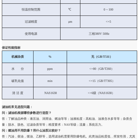
恒温控制范围
℃
0 ~ 100
过滤精度
μm
<=5
使用电源
三相380V 50Hz
保证性能指标
机械杂质
%
无（GB/T511）
水 分
ppm
<=80（GB/T260）
破乳化值
min
<=15（GB/T7305）
清 洁 度
NAS1638
<=6级（NAS1638）
滤油机常见选型问题：
问：滤油机根据哪些参数进行选型？
答：了解油品种类：液压油、润滑油、燃油等等；油液粘度：高粘油、油液含水多等等；杂质含
量：脱水、脱色、过滤杂质等等；精度要求：NAS等级；流量；系统压力。
问：燃油用不用防爆？用什么油泵比较好？
答：汽油，柴油，煤油、乙醇等，选用滤油机需要用防爆电机。此类油品粘度低，挥发性强，尤其