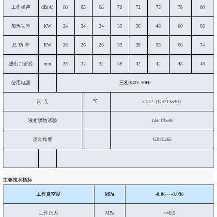
工作噪声
dB(A)
60
65
68
70
72
75
78
80
加热功率
KW
24
24
24
30
36
48
60
66
总 功 率
KW
26
26
26
33
39
55
66
74
进出口管径
mm
25
32
32
38
42
42
48
48
使用电源
三相380V 50Hz
闪 点
℃
＞172（GB/T3536）
液相锈蚀试验
GB/T3536
运动粘度
GB/T265
主要技术指标
工作真空度
MPa
-0.06 ~ -0.098
工作压力
MPa
<=0.5