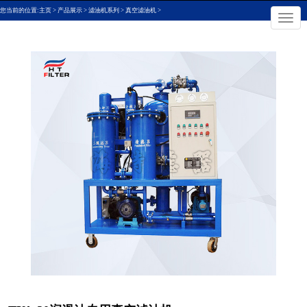
您当前的位置:
主页
>
产品展示
>
滤油机系列
>
真空滤油机
>
×
切
换
导
航