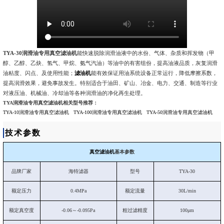
TYA-30润滑油专用真空滤油机
能快速脱除润滑油液中的水份、气体、杂质和挥发物（甲
醇、乙醇、乙炔、氢气、甲烷、氨气汽油）等油中的有害组份，提高油液品质，灰复润滑
油粘度、闪点、及使用性能；
滤油机
能有效保证用油系统设备正常运行，降低摩擦系数，
提高润滑效果，避免事故发生。特别适合于油田、矿山、冶金、电力、交通、制造等行业
对液压油、机械油、冷却油等各种润滑油的净化再生处理。
TYA润滑油专用真空滤油机相关型号推荐：
TYA-10润滑油专用真空滤油机
TYA-100润滑油专用真空滤油机
TYA-50润滑油专用真空滤油机
技术参数
真空滤油机
基本参数
品牌厂家
海特滤器
型号
TYA-30
额定压力
0.4MPa
额定流量
30L/min
额定真空度
-0.06～-0.095Pa
粗过滤精度
100μm