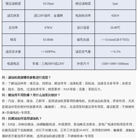
预过滤精度
10-20μm
精过滤精度
5μm
滤芯材质
进口HV玻纤、金属网
电加热功率
45KW
总功率
47KW
设计温度
20-80℃
噪音
65-80db
破乳化值
<=15/min(GB/F7035)
滤后含水量
<=100PPm
滤后含气量
<=0.1%
电源电压
常规：三相380V或220V
外形尺寸
1500×1000×1600mm
问：滤油机根据哪些参数进行选型？
答：了解油品种类：液压油、润滑油、燃油等等；油液粘度：高粘油、油液含水多等等；杂质含
量：脱水、脱色、过滤杂质等等；精度要求：NAS等级；流量；系统压力。
问：燃油用不用防爆？用什么油泵比较好？
答：汽油，柴油，煤油、乙醇等，选用滤油机需要用防爆电机。此类油品粘度低，挥发性强，尤其
是煤油对泵的密封性能要求高（氟橡胶），所以，在选用泵时建议用专用泵。建议配置：不锈钢筒
体+防爆电机+专用泵。
问：抗燃油如何选用滤油机？
答：EH油，亦称抗燃油，由磷酸酯组成，外观透明、新油略呈淡黄色，发电厂电液控制系统常用，
在极高温度下也能燃烧，但它不传播火焰。正常工作温度20-60℃，所用密封材料：氟橡胶，接触金
属材质尽量选用不锈钢。 选用滤油机建议配置：不锈钢筒体+专用泵