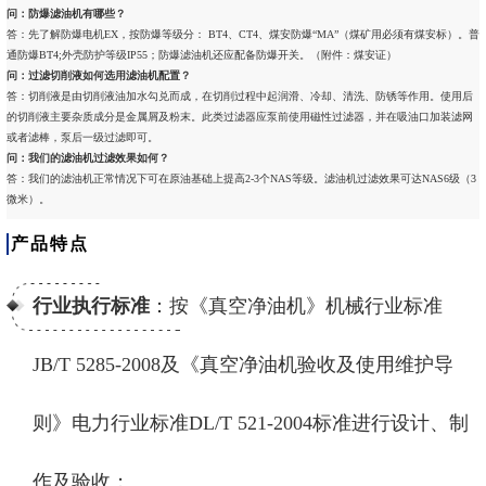
问：防爆滤油机有哪些？
答：先了解防爆电机EX，按防爆等级分： BT4、CT4、煤安防爆“MA”（煤矿用必须有煤安标）。普
通防爆BT4;外壳防护等级IP55；防爆滤油机还应配备防爆开关。（附件：煤安证）
问：过滤切削液如何选用滤油机配置？
答：切削液是由切削液油加水勾兑而成，在切削过程中起润滑、冷却、清洗、防锈等作用。使用后
的切削液主要杂质成分是金属屑及粉末。此类过滤器应泵前使用磁性过滤器，并在吸油口加装滤网
或者滤棒，泵后一级过滤即可。
问：我们的滤油机过滤效果如何？
答：我们的滤油机正常情况下可在原油基础上提高2-3个NAS等级。滤油机过滤效果可达NAS6级（3
微米）。
产品特点
行业执行标准
：按《真空净油机》机械行业标准
JB/T 5285-2008及《真空净油机验收及使用维护导
则》电力行业标准DL/T 521-2004标准进行设计、制
作及验收；