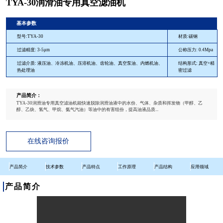
TYA-30润滑油专用真空滤油机
基本参数
型号:TYA-30
材质:碳钢
过滤精度: 3-5μm
公称压力: 0.4Mpa
过滤介质: 液压油、冷冻机油、压溶机油、齿轮油、真空泵油、内燃机油、
结构形式: 真空+精
热处理油
密过滤
产品简介：
TYA-30润滑油专用真空滤油机能快速脱除润滑油液中的水份、气体、杂质和挥发物（甲醇、乙
醇、乙炔、氢气、甲烷、氨气汽油）等油中的有害组份，提高油液品质...
在线咨询报价
产品简介
技术参数
产品特点
工作原理
产品结构
应用领域
产品简介