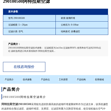
290100500阿特拉斯空滤
基本参数
型号:290100500
材质:玻璃纤维
过滤精度: 5～20μm
公称压力: 0-10bar
过滤介质: 空气
结构形式: 折叠滤芯
产品简介：
290100500阿特拉斯空滤技术参数： 过滤精度为5m10m 过滤效率98% 使用寿命可达到2000h左
右 滤材选用进口纯木浆纸制作 阿特拉斯空滤其...
在线咨询报价
产品简介
技术参数
产品特点
工作原理
产品结构
应用领域
产品简介
290100500阿特拉斯空滤简介
阿特拉斯空滤290100500
采用较先进的防腐高效的超细纤维凝聚材料作为过滤主体，该系统
滤芯
的滤床组合预过滤层、超细纤维层、支撑层、过滤层和重力沉降层等组成，使压缩机输出空气中