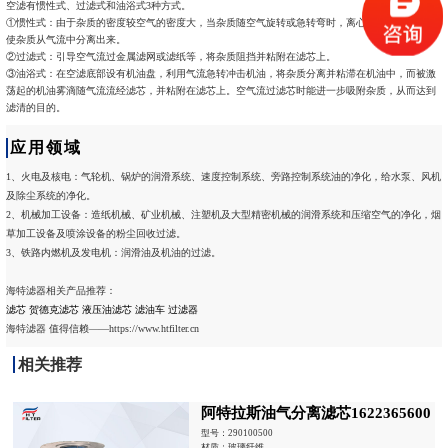
空滤有惯性式、过滤式和油浴式3种方式。
①惯性式：由于杂质的密度较空气的密度大，当杂质随空气旋转或急转弯时，离心惯性力的作用能
使杂质从气流中分离出来。
②过滤式：引导空气流过金属滤网或滤纸等，将杂质阻挡并粘附在滤芯上。
③油浴式：在空滤底部设有机油盘，利用气流急转冲击机油，将杂质分离并粘滞在机油中，而被激
荡起的机油雾滴随气流流经滤芯，并粘附在滤芯上。空气流过滤芯时能进一步吸附杂质，从而达到
滤清的目的。
应用领域
1、火电及核电：气轮机、锅炉的润滑系统、速度控制系统、旁路控制系统油的净化，给水泵、风机
及除尘系统的净化。
2、机械加工设备：造纸机械、矿业机械、注塑机及大型精密机械的润滑系统和压缩空气的净化，烟
草加工设备及喷涂设备的粉尘回收过滤。
3、铁路内燃机及发电机：润滑油及机油的过滤。
海特滤器相关产品推荐：
滤芯
贺德克滤芯
液压油滤芯
滤油车
过滤器
海特滤器 值得信赖——https://www.htfilter.cn
相关推荐
阿特拉斯油气分离滤芯1622365600
型号：290100500
材质：玻璃纤维