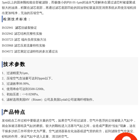
3μm以上的固体颗粒能全部被滤除，而极微小的约0.01-1μm的油水气溶解体在通过滤芯时被凝聚成
较大的油滴，积聚在滤芯底部，再通过滤芯底部凹处的回油管虹吸返回至润滑系统从而使压缩机排
出更加纯净，无油的压缩空气。
检测技术标准：
ISO2941
滤芯
抗破裂验证
ISO2942 滤芯结构完整性实验
ISO3723 滤芯 端向负荷实验方法
ISO3968 滤芯压差流量特性实验
ISO4572 滤芯测定过滤特性的多次通过法
技术参数
1、过滤精度为1μm。
2、压缩空气含油量可达到3ppm以下。
3、过滤效率99.99%。
4、使用寿命可达到3500-5200h。
5、初始压差：<=0.02MPa。
6、滤材选用美国HV（Binzer）公司及美国Lydall公司玻璃纤维制作。
产品特点
发动机在工作过程中要吸进大量的空气，如果空气不经过滤清，空气中悬浮的尘埃被吸入气缸中，
就会加速活塞组及气缸的磨损。较大的颗粒进入活塞与气缸之间，会造成严重的“拉缸”现象，这在
干燥多沙的工作环境中尤为严重。空气滤清器装在化油器或进气管的前方，起到滤除空气中灰尘、
砂粒的作用，保证气缸中进入足量、清洁的空气。