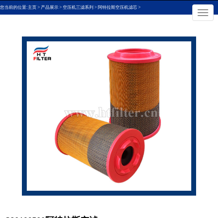
您当前的位置:
主页
>
产品展示
>
空压机三滤系列
>
阿特拉斯空压机滤芯
>
×
切
换
导
航