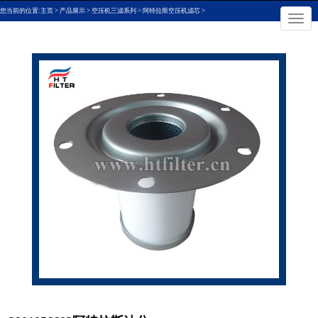
您当前的位置:
主页
>
产品展示
>
空压机三滤系列
>
阿特拉斯空压机滤芯
>
×
切
换
导
航