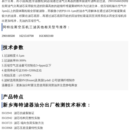
易于分离，而小油滴(悬浮油微粒)则必须通过油气分离器的微米级玻纤滤料层过滤。2901056602阿特
拉斯油气分离滤芯采用较先进的防腐高效的超细纤维凝聚材料作为过滤主体，使压缩机输出空气中
3μm以上的固体颗粒能全部被滤除，而极微小的约0.01-1μm的油水气溶解体在通过滤芯时被凝聚成
较大的油滴，积聚在滤芯底部，再通过滤芯底部凹处的回油管虹吸返回至润滑系统从而使压缩机排
出更加纯净，无油的压缩空气。
阿特拉斯空压机三滤其他相关型号推荐：
290100500
1621510700
1613692100
技术参数
1.过滤精度:0.1µm
2.过滤效率99.999%
3.压缩空气含油量可控制在3~6ppm以下
4.使用寿命可达3500~5200h左右
5.初始压差：≦0.02MPa
6.滤材选用美国HV(Binzer)及美国Lydall 公司玻璃纤维制作
温馨提示：更换油分时要注意使用新润滑油并注意静电释放
产品特点
新乡海特滤器油分出厂检测技术标准：
ISO2941 滤芯抗破裂验证
ISO2942 滤芯结构完整性实验
ISO3723 滤芯 端向负荷实验方法
ISO3968 滤芯压差流量特性实验