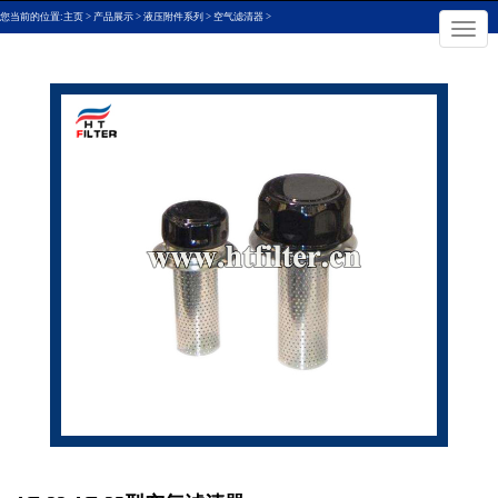
您当前的位置:
主页
>
产品展示
>
液压附件系列
>
空气滤清器
>
×
切
换
导
航