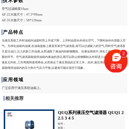
技术参数
空气过滤精度10μm
AF-22大致尺寸：47.5*99mm
AF-35大致尺寸：58*120mm
产品特点
当液压系统工作时油箱内油面时而上升或下降，上升时由里向外排出空气，下降时由外向里吸入空
气。为净化油箱内油液,在油箱盖板上垂直安装空气滤清器,就可以过滤吸入的空气,同时空气滤清器
又是注油口,注入的新工作油液,从而滤除了液油内的赃物颗粒。在液油系统中,净化工作油是相当重
2
要的环节。空气滤清器能保持油箱内液油的清洁,既可以防止赃物颗粒从外部进入油箱，又能延长油
液及元件的_工作周期和使用寿命,从而保证了液压系统的正常工作。此外,液压系统工作时空气滤清
器能维持油箱内的压力和大气压力平衡,以避免可能出现空穴现象。
应用领域
广泛应用于液压系统油箱上。
相关推荐
QUQ系列液压空气滤清器 QUQ1 2
2.5 3 4 5
型号：
材质：