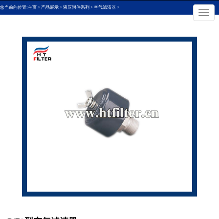
您当前的位置:
主页
>
产品展示
>
液压附件系列
>
空气滤清器
>
×
切
换
导
航