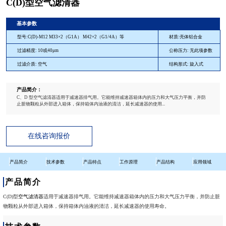
C(D)型空气滤清器
基本参数
型号:C(D)-M12 M33×2（G1A） M42×2（G1/4A）等
材质:壳体铝合金
过滤精度: 10或40μm
公称压力: 无此项参数
过滤介质: 空气
结构形式: 旋入式
产品简介：
C、D 型空气滤清器适用于减速器排气用。它能维持减速器箱体内的压力和大气压力平衡，并防
止脏物颗粒从外部进入箱体，保持箱体内油液的清洁，延长减速器的使用...
在线咨询报价
产品简介
技术参数
产品特点
工作原理
产品结构
应用领域
产品简介
C(D)型
空气滤清器
适用于减速器排气用。它能维持减速器箱体内的压力和大气压力平衡，并防止脏
物颗粒从外部进入箱体，保持箱体内油液的清洁，延长减速器的使用寿命。