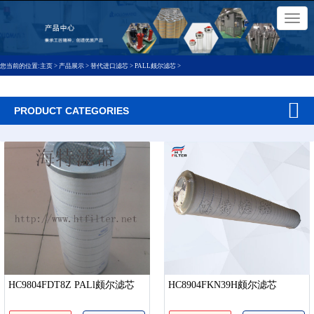
×
切
换
导
航
您当前的位置:
主页
>
产品展示
>
替代进口滤芯
>
PALL颇尔滤芯
>
PRODUCT CATEGORIES
HC9804FDT8Z PALl颇尔滤芯
HC8904FKN39H颇尔滤芯