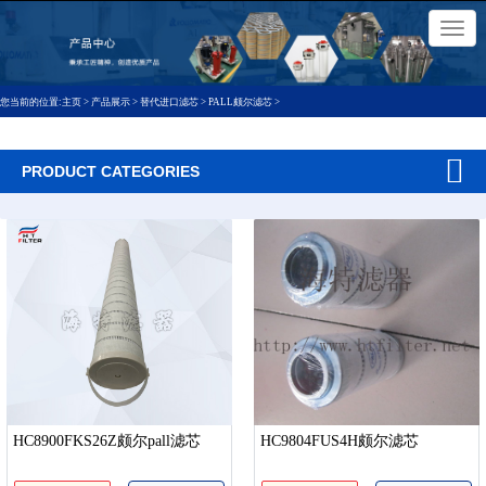
×
切
换
导
航
您当前的位置:
主页
>
产品展示
>
替代进口滤芯
>
PALL颇尔滤芯
>
PRODUCT CATEGORIES
HC8900FKS26Z颇尔pall滤芯
HC9804FUS4H颇尔滤芯